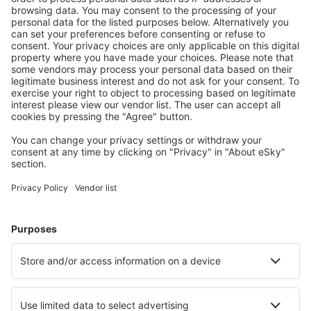
S námi ušetříte
Atraktivní ceny a speciální nabídky pro přihlášené
uživatele.
Ubytování dle vašeho gusta
Vyberte si z více než 1.3 milionu zařízení: hotelů,
apartmánů, chat a dalších.
Nejvyhledávanější hotely uživateli eSky
Hotely ve Spojených státech amerických - Oblíbená města
Hotely v Myrtle Beach
Hotely in Kissimmee
Hotely in Panama City Beach
Hotely in Sevierville
Hotely in Davenport
Hotely in Chandler
Hotely in Blue Ridge
Hotely Dauphin Island