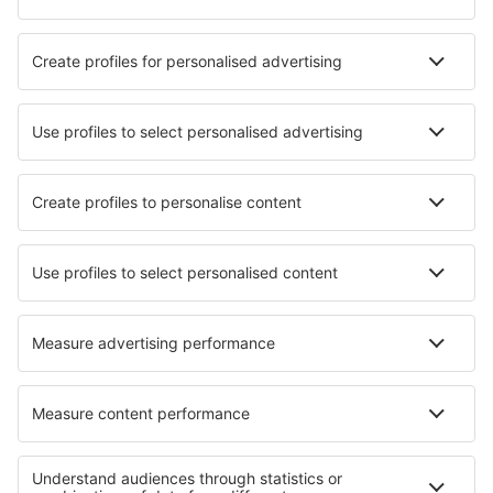
Hotely v New Orleans
Hotely in Frisco
Nejlepší hotely - města
Hotely in San Nicolo'a Tordino
Hotely in Săcel
Hotely in Marina di Castagneto
Hotely v České Skalici
Hotely in Corroios
Hotely in Stourbridge
Hotely in Lac-Beauport
Hotely in Barra Velha
Hotely in Neu-Isenburg
Hotely in Glan-Münchweiler
Nejlepší hotely - regiony
Hotely v Národním parku Sequoia
Hotely v Údolí smrti
Hotely in Colorado
Hotely in Kenai Fjords National Park