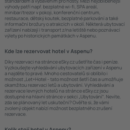
standardem a vybavením pro hosty. Mezi nejoblíbenější
výhody patří např. bezplatné wi-fi, SPA areál,
minibar/trezor v pokoji, konferenční centrum,
restaurace, dětský koutek, bezplatné parkování a také
informační brožury o atrakcích v okolí. Některá ubytovací
zařízení nabízejí i transport z/na letiště nebo poznávací
výlety po historických památkách v Aspenu.
Kde lze rezervovat hotel v Aspenu?
Díky rezervaci na stránce eSky.cz ušetříte čas i peníze.
Vyzkoušejte vyhledávání ubytovacích zařízení v Aspenu
a najděte to pravé. Mnoho cestovatelů si oblíbilo i
možnost „Let+Hotel - tato možnost šetří čas a umožňuje
okamžitou rezervaci letů a ubytování. Vyhledávání a
rezervace levných hotelů na stránce eSky.cz jsou
dostupné na hlavní stránce v sekci „Ubytování“. Nevíte,
zda se plánovaný let uskuteční? Ověřte si, že vámi
zvolený objekt nabízí možnost bezplatného zrušení
rezervace.
Kolik stojí hotel v Aspenu?