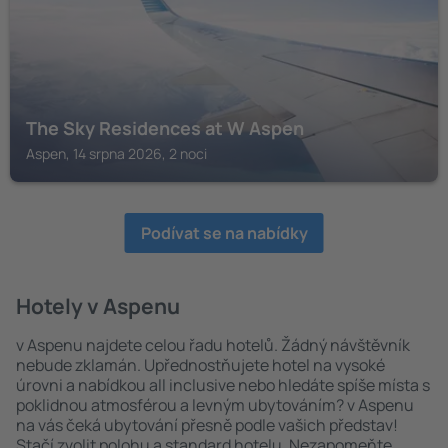
The Sky Residences at W Aspen
Aspen, 14 srpna 2026, 2 noci
Podívat se na nabídky
Hotely v Aspenu
v Aspenu najdete celou řadu hotelů. Žádný návštěvník
nebude zklamán. Upřednostňujete hotel na vysoké
úrovni a nabídkou all inclusive nebo hledáte spíše místa s
poklidnou atmosférou a levným ubytováním? v Aspenu
na vás čeká ubytování přesně podle vašich představ!
Stačí zvolit polohu a standard hotelu. Nezapomeňte