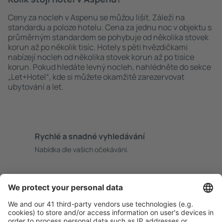
Ceny za nocleh v Aspenu se můžou lišit. Záleží na
standardu a poloze hotelu. Cena za jednu noc v objektu s
průměrným standardem se pohybuje od několika stovek
korun až po několik tisíc. Hotely s pěti hvězdičkami
nabízejí nocleh od několika stovek korun až po tisíce
korun. Pokud hledáte levný nocleh, nahlédněte do sekce
„Let+Hotel“, kde si můžete okamžitě zarezervovat
ubytování a let.
Rychlé a snadné vyhledávání
Nabídka dle vašich očekávání.
Pečlivé plánování
Bezproblémová rezervace s možností bezplatného
zrušení.