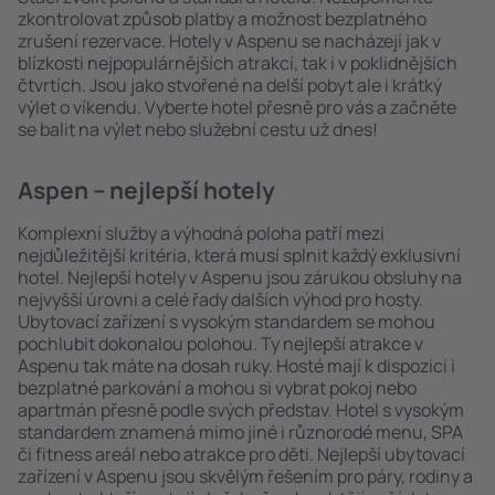
zkontrolovat způsob platby a možnost bezplatného
zrušení rezervace. Hotely v Aspenu se nacházejí jak v
blízkosti nejpopulárnějších atrakcí, tak i v poklidnějších
čtvrtích. Jsou jako stvořené na delší pobyt ale i krátký
výlet o víkendu. Vyberte hotel přesně pro vás a začněte
se balit na výlet nebo služební cestu už dnes!
Aspen – nejlepší hotely
Komplexní služby a výhodná poloha patří mezi
nejdůležitější kritéria, která musí splnit každý exklusivní
hotel. Nejlepší hotely v Aspenu jsou zárukou obsluhy na
nejvyšší úrovni a celé řady dalších výhod pro hosty.
Ubytovací zařízení s vysokým standardem se mohou
pochlubit dokonalou polohou. Ty nejlepší atrakce v
Aspenu tak máte na dosah ruky. Hosté mají k dispozici i
bezplatné parkování a mohou si vybrat pokoj nebo
apartmán přesně podle svých představ. Hotel s vysokým
standardem znamená mimo jiné i různorodé menu, SPA
či fitness areál nebo atrakce pro děti. Nejlepší ubytovací
zařízení v Aspenu jsou skvělým řešením pro páry, rodiny a