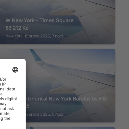
W New York - Times Square
63 212
Kč
New York, 15 srpna 2026, 7 nocí
NEW YORK
InterContinental New York Barclay by IHG
30 763
Kč
New York, 14 srpna 2026, 5 nocí