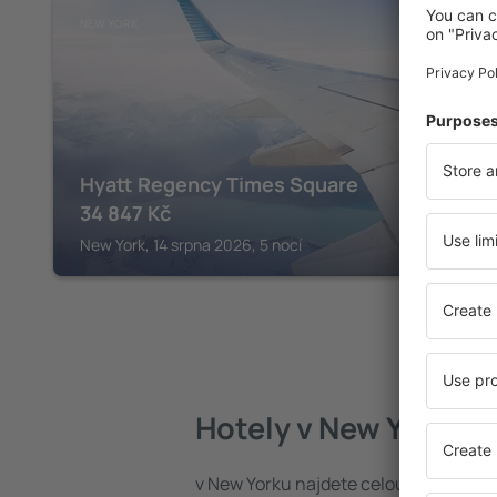
NEW YORK
Hyatt Regency Times Square
34 847
Kč
New York, 14 srpna 2026, 5 nocí
Hotely v New Yorku
v New Yorku najdete celou řadu hote