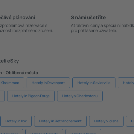
člivé plánování
S námi ušetříte
zproblémová rezervace s
Atraktivní ceny a speciální nabíd
žností bezplatného zrušení.
pro přihlášené uživatele.
teli eSky
h - Oblíbená města
n Kissimmee
Hotely in Davenport
Hotely in Sevierville
Hotely
Hotely in Pigeon Forge
Hotely v Charlestonu
Hotely in Ilok
Hotely in Retranchement
Hotely Vidisha
H