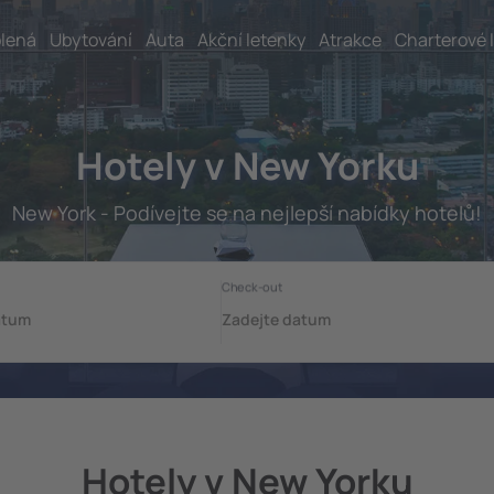
lená
Ubytování
Auta
Akční letenky
Atrakce
Charterové 
Hotely v New Yorku
New York - Podívejte se na nejlepší nabídky hotelů!
Hotely v New Yorku