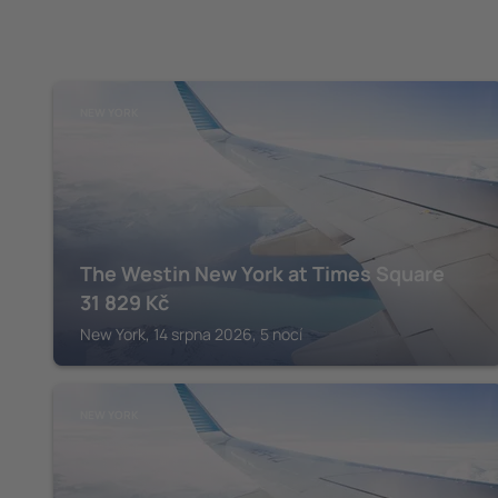
NEW YORK
The Westin New York at Times Square
31 829
Kč
New York, 14 srpna 2026, 5 nocí
NEW YORK