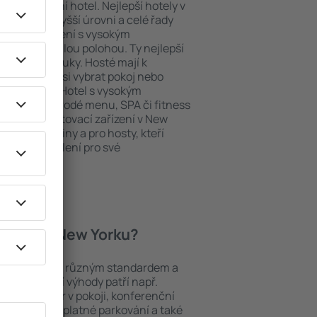
ždý exklusivní hotel. Nejlepší hotely v
uhy na nejvyšší úrovni a celé řady
ytovací zařízení s vysokým
bit dokonalou polohou. Ty nejlepší
e na dosah ruky. Hosté mají k
ání a mohou si vybrat pokoj nebo
h představ. Hotel s vysokým
né i různorodé menu, SPA či fitness
 Nejlepší ubytovací zařízení v New
o páry, rodiny a pro hosty, kteří
 pořádat školení pro své
 hotely v New Yorku?
mezi objekty s různým standardem a
joblíbenější výhody patří např.
minibar/trezor v pokoji, konferenční
 koutek, bezplatné parkování a také