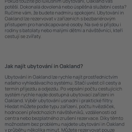
Pokud toužíte po luxusním ubytování, Oakland vás
potěší. Dokonalá dovolená nebo úspěšná služební cesta?
Ručíme vám, že budete nadmíru spokojeni. Ubytování in
Oakland lze rezervovat v zařízeních s bezbariérovým
přístupem pro handicapované osoby. Na své si přijdou i
rodiny s batolaty nebo malými dětmi a návštěvníci, kteří
cestují se zvířaty.
Jak najít ubytování in Oakland?
Ubytování in Oakland lze rychle najít prostřednictvím
našeho vyhledávacího systému. Stačí uvést cíl cesty a
termín příjezdu a odjezdu. Po vepsání počtu cestujících
systém rychle najde dostupná ubytovací zařízení in
Oakland. Výběr ubytování usnadní i praktické filtry.
Hledat můžete podle typu zařízení, počtu hvězdiček,
hodnocení předchozích návštěvníků, vzdálenosti od
centra nebo bezplatného zrušení rezervace. Díky těmto
možnostem bez problému najdete ubytování in Oakland
v průběhu několika minut. Můžete rezervovat pouze