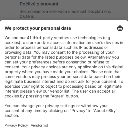
Pečlivé plánování
Bezproblémová rezervace s možností bezplatného
zrušení.
S námi ušetříte
Atraktivní ceny a speciální nabídky pro přihlášené
uživatele.
Ubytování dle vašeho gusta
Vyberte si z více než 1.3 milionu zařízení: hotelů,
apartmánů, chat a dalších.
Uživateli eSky nejčastěji hledané ubytování
Ubytování ve Spojených státech amerických - Oblíbená
města
Ubytování in Kissimmee
Ubytování v Myrtle Beach