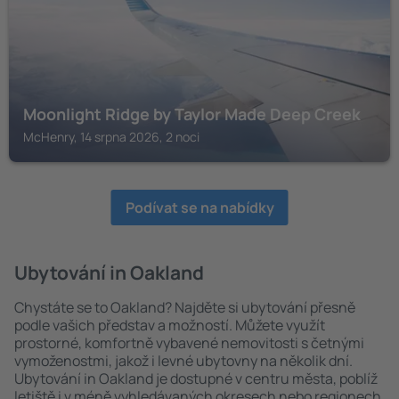
Moonlight Ridge by Taylor Made Deep Creek
McHenry, 14 srpna 2026, 2 noci
Podívat se na nabídky
Ubytování in Oakland
Chystáte se to Oakland? Najděte si ubytování přesně
podle vašich představ a možností. Můžete využít
prostorné, komfortně vybavené nemovitosti s četnými
vymoženostmi, jakož i levné ubytovny na několik dní.
Ubytování in Oakland je dostupné v centru města, poblíž
letiště i v méně vyhledávaných okresech nebo regionech.