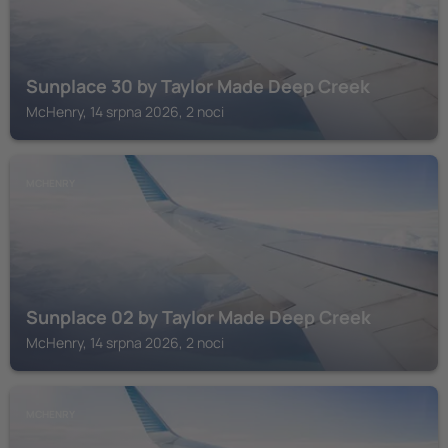
Sunplace 30 by Taylor Made Deep Creek
McHenry, 14 srpna 2026, 2 noci
MCHENRY
Sunplace 02 by Taylor Made Deep Creek
McHenry, 14 srpna 2026, 2 noci
MCHENRY