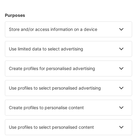
Ubytování in Panama City Beach
Ubytování in Davenport
Ubytování in Sevierville
Ubytování v Key West
Ubytování in Carolina Beach
Ubytování in Santa Rosa Beach
Ubytování in Gatlinburg
Ubytování v Boise
Nejlepší ubytování - města
Ubytování in Augustenborg
Ubytování in Michalová
Ubytování in Petit-Réderching
Ubytování in Blaesheim
Ubytování in Hunton
Ubytování in Antigua Guatemala
Ubytování v Karupu
Ubytování in Ytre Arna
Ubytování in Haundorf
Ubytování in Boeslunde