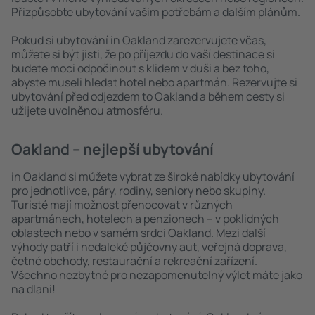
Přizpůsobte ubytování vašim potřebám a dalším plánům.
Pokud si ubytování in Oakland zarezervujete včas,
můžete si být jisti, že po příjezdu do vaší destinace si
budete moci odpočinout s klidem v duši a bez toho,
abyste museli hledat hotel nebo apartmán. Rezervujte si
ubytování před odjezdem to Oakland a během cesty si
užijete uvolněnou atmosféru.
Oakland – nejlepší ubytování
in Oakland si můžete vybrat ze široké nabídky ubytování
pro jednotlivce, páry, rodiny, seniory nebo skupiny.
Turisté mají možnost přenocovat v různých
apartmánech, hotelech a penzionech – v poklidných
oblastech nebo v samém srdci Oakland. Mezi další
výhody patří i nedaleké půjčovny aut, veřejná doprava,
četné obchody, restaurační a rekreační zařízení.
Všechno nezbytné pro nezapomenutelný výlet máte jako
na dlani!