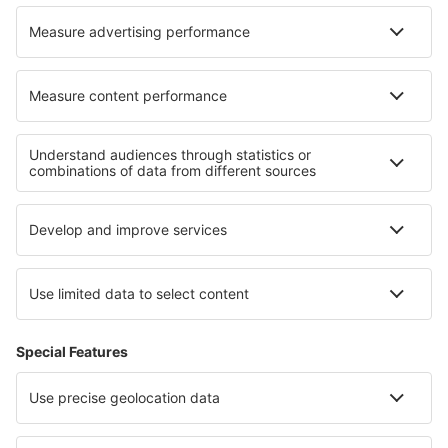
Nejlepší ubytování - regiony
Ubytování v Carlsbadské jeskyně
Ubytování in Georgia
Ubytování v Alta-Snowbird
Ubytování in Alaska
Ubytování in Louisiana
Ubytování na Slunečném pobřeží
Ubytování v Swiss Alps
Ubytování in Zywiec Beskids
Ubytování na pobřeží Jihočínského moře
Ubytování v San Andrés y Providencia