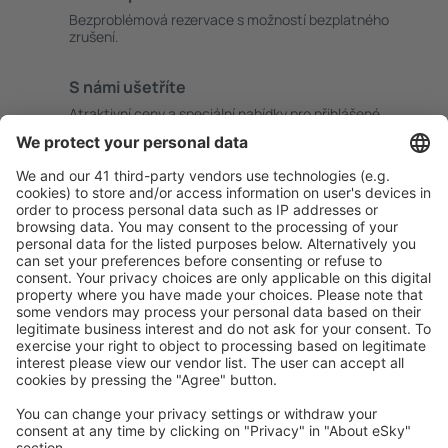
Bezproblémová rezervace s možností bezplatného
zrušení.
S námi ušetříte
Atraktivní ceny a speciální nabídky pro přihlášené
uživatele.
Ubytování dle vašeho gusta
Vyberte si z více než 1.3 milionu zařízení: hotelů,
apartmánů, chat a dalších.
Uživateli eSky nejčastěji hledané ubytování
Ubytování v Itálii - Oblíbená města
Ubytování v Neapoli
Ubytování v Římě
Ubytování v Palermu
Ubytování ve Florencii