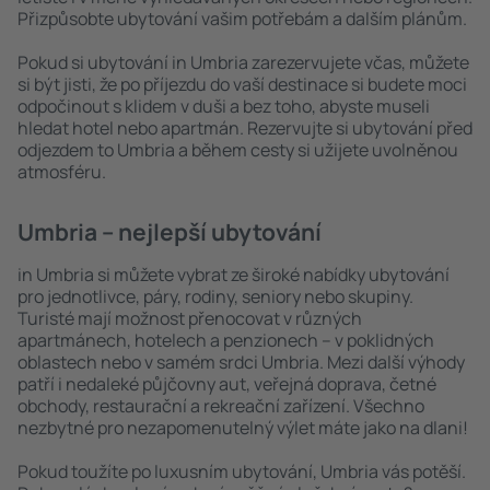
Přizpůsobte ubytování vašim potřebám a dalším plánům.
Pokud si ubytování in Umbria zarezervujete včas, můžete
si být jisti, že po příjezdu do vaší destinace si budete moci
odpočinout s klidem v duši a bez toho, abyste museli
hledat hotel nebo apartmán. Rezervujte si ubytování před
odjezdem to Umbria a během cesty si užijete uvolněnou
atmosféru.
Umbria – nejlepší ubytování
in Umbria si můžete vybrat ze široké nabídky ubytování
pro jednotlivce, páry, rodiny, seniory nebo skupiny.
Turisté mají možnost přenocovat v různých
apartmánech, hotelech a penzionech – v poklidných
oblastech nebo v samém srdci Umbria. Mezi další výhody
patří i nedaleké půjčovny aut, veřejná doprava, četné
obchody, restaurační a rekreační zařízení. Všechno
nezbytné pro nezapomenutelný výlet máte jako na dlani!
Pokud toužíte po luxusním ubytování, Umbria vás potěší.