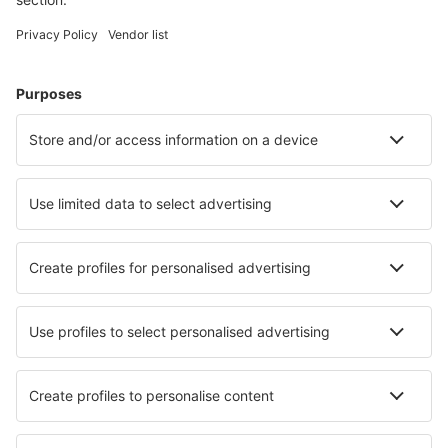
Ubytování v Miláně
Ubytování in Trani
Ubytování in Montaione
Ubytování in Costa Rei
Ubytování in Cisternino
Ubytování in Lido di Ostia
Nejlepší ubytování - města
Ubytování in Selles-Saint-Denis
Ubytování in Kopaonik
Ubytování in Sado
Ubytování in Salvan
Ubytování v Mount Gambier
Ubytování in Salzhausen
Ubytování Lincoln Park
Ubytování in Bad Gottleuba-Berggießhübel
Ubytování in Damas
Ubytování in Zutendaal