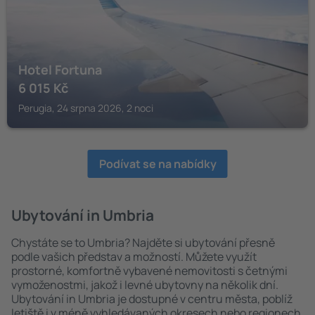
Hotel Fortuna
6 015
Kč
Perugia, 24 srpna 2026, 2 noci
Podívat se na nabídky
Ubytování in Umbria
Chystáte se to Umbria? Najděte si ubytování přesně
podle vašich představ a možností. Můžete využít
prostorné, komfortně vybavené nemovitosti s četnými
vymoženostmi, jakož i levné ubytovny na několik dní.
Ubytování in Umbria je dostupné v centru města, poblíž
letiště i v méně vyhledávaných okresech nebo regionech.