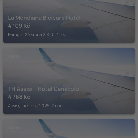
La Meridiana Bleisure Hotel
4 109
Kč
Perugia, 24 srpna 2026, 2 noci
UMBRIA
TH Assisi - Hotel Cenacolo
4 788
Kč
Assisi, 24 srpna 2026, 2 noci
UMBRIA