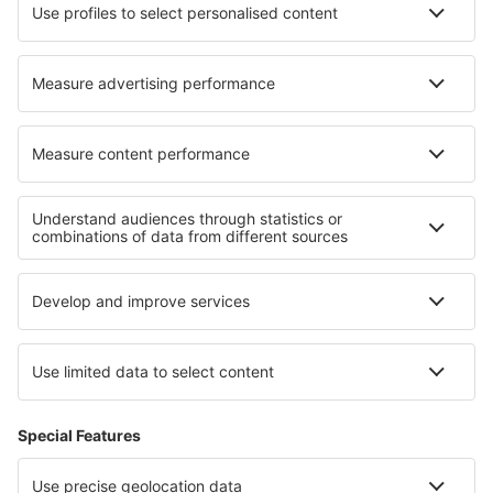
Nejlepší ubytování - regiony
Ubytování v Údolí Aosty
Ubytování in Dolomites
Ubytování in Lazio
Ubytování při jezeře Como
Ubytování na Benátské riviéře
Ubytování in Agistiri
Ubytování v Lubušském vojvodství
Ubytování ve střední Dalmácii
Ubytování na Baleárských ostrovech
Ubytování v Pomeranian Lakeland