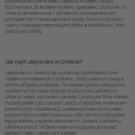
Dokonalá dovolená nebo úspěšná služební cesta?
Ručíme vám, že budete nadmíru spokojeni. Ubytování in
Umbria lze rezervovat v zařízeních s bezbariérovým
přístupem pro handicapované osoby. Na své si přijdou i
rodiny s batolaty nebo malými dětmi a návštěvníci, kteří
cestují se zvířaty.
Jak najít ubytování in Umbria?
Ubytování in Umbria lze rychle najít prostřednictvím
našeho vyhledávacího systému. Stačí uvést cíl cesty a
termín příjezdu a odjezdu. Po vepsání počtu cestujících
systém rychle najde dostupná ubytovací zařízení in
Umbria. Výběr ubytování usnadní i praktické filtry. Hledat
můžete podle typu zařízení, počtu hvězdiček, hodnocení
předchozích návštěvníků, vzdálenosti od centra nebo
bezplatného zrušení rezervace. Díky těmto možnostem
bez problému najdete ubytování in Umbria v průběhu
několika minut. Můžete rezervovat pouze ubytovací
zařízení nebo i ubytování s letem.