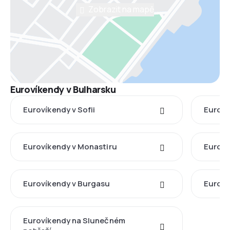
Zobrazit na mapě
Eurovíkendy v Bulharsku
Eurovíkendy v Sofii
Euroví
Eurovíkendy v Monastiru
Euroví
Eurovíkendy v Burgasu
Euroví
Eurovíkendy na Slunečném