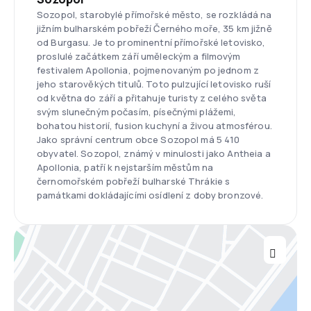
Sozopol, starobylé přímořské město, se rozkládá na
jižním bulharském pobřeží Černého moře, 35 km jižně
od Burgasu. Je to prominentní přímořské letovisko,
proslulé začátkem září uměleckým a filmovým
festivalem Apollonia, pojmenovaným po jednom z
jeho starověkých titulů. Toto pulzující letovisko ruší
od května do září a přitahuje turisty z celého světa
svým slunečným počasím, písečnými plážemi,
bohatou historií, fusion kuchyní a živou atmosférou.
Jako správní centrum obce Sozopol má 5 410
obyvatel. Sozopol, známý v minulosti jako Antheia a
Apollonia, patří k nejstarším městům na
černomořském pobřeží bulharské Thrákie s
památkami dokládajícími osídlení z doby bronzové.