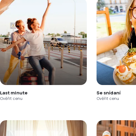
Last minute
Se snídaní
Ověřit cenu
Ověřit cenu