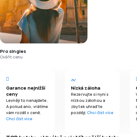
Pro singles
Ověřit cenu
Garance nejnižší
Nízká záloha
ceny
Rezervujte si nyní s
Levněji to nenajdete.
nízkou zálohou a
A pokud ano, vrátíme
zbytek uhraďte
vám rozdíl v ceně.
později.
Chci číst více
Chci číst více