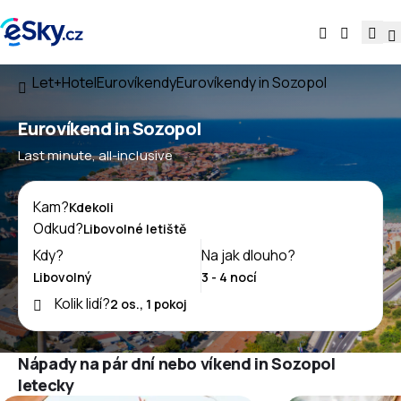
Let+Hotel
Eurovíkendy
Eurovíkendy in Sozopol
Eurovíkend in Sozopol
Last minute, all-inclusive
Kam?
Odkud?
Kdy?
Na jak dlouho?
Kolik lidí?
Nápady na pár dní nebo víkend in Sozopol
letecky