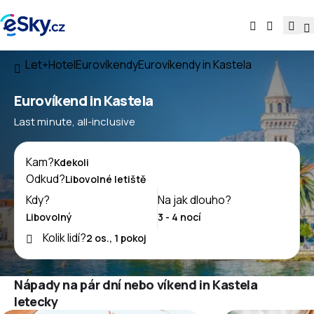
Let+Hotel
Eurovíkendy
Eurovíkendy in Kastela
Eurovíkend in Kastela
Last minute, all-inclusive
Kam?
Odkud?
Kdy?
Na jak dlouho?
Kolik lidí?
Nápady na pár dní nebo víkend in Kastela
letecky