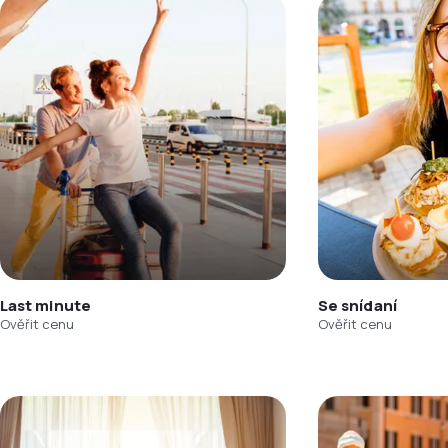
Last minute
Se snídaní
Ověřit cenu
Ověřit cenu