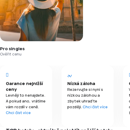
Pro singles
Ověřit cenu
Garance nejnižší
Nízká záloha
ceny
Rezervujte si nyní s
Levněji to nenajdete.
nízkou zálohou a
A pokud ano, vrátíme
zbytek uhraďte
vám rozdíl v ceně.
později.
Chci číst více
Chci číst více