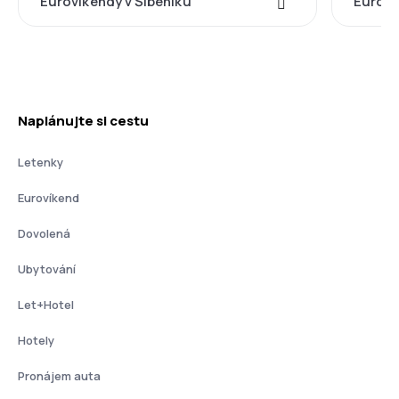
Eurovíkendy v Šibeniku
Euroví
Naplánujte si cestu
Letenky
Eurovíkend
Dovolená
Ubytování
Let+Hotel
Hotely
Pronájem auta