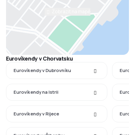
Zobrazit na mapě
Eurovíkendy v Chorvatsku
Eurovíkendy v Dubrovníku
Euroví
Eurovíkendy na Istrii
Euroví
Eurovíkendy v Rijece
Euroví