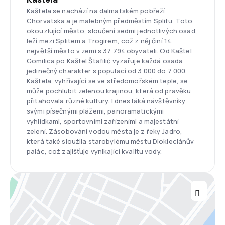
Kaštela se nachází na dalmatském pobřeží
Chorvatska a je malebným předměstím Splitu. Toto
okouzlující město, sloučení sedmi jednotlivých osad,
leží mezi Splitem a Trogirem, což z něj činí 14.
největší město v zemi s 37 794 obyvateli. Od Kaštel
Gomilica po Kaštel Štafilić vyzařuje každá osada
jedinečný charakter s populací od 3 000 do 7 000.
Kaštela, vyhřívající se ve středomořském teple, se
může pochlubit zelenou krajinou, která od pravěku
přitahovala různé kultury. I dnes láká návštěvníky
svými písečnými plážemi, panoramatickými
vyhlídkami, sportovními zařízeními a majestátní
zelení. Zásobování vodou města je z řeky Jadro,
která také sloužila starobylému městu Diokleciánův
palác, což zajišťuje vynikající kvalitu vody.