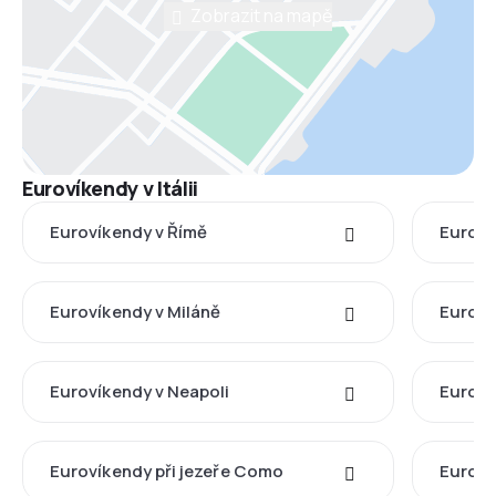
Zobrazit na mapě
Eurovíkendy v Itálii
Eurovíkendy v Římě
Euroví
Eurovíkendy v Miláně
Euroví
Eurovíkendy v Neapoli
Euroví
Eurovíkendy při jezeře Como
Euroví