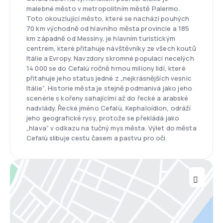
malebné město v metropolitním městě Palermo.
Toto okouzlující město, které se nachází pouhých
70 km východně od hlavního města provincie a 185
km západně od Messiny, je hlavním turistickým
centrem, které přitahuje návštěvníky ze všech koutů
Itálie a Evropy. Navzdory skromné populaci necelých
14 000 se do Cefalù ročně hrnou miliony lidí, které
přitahuje jeho status jedné z „nejkrásnějších vesnic
Itálie“. Historie města je stejně podmanivá jako jeho
scenérie s kořeny sahajícími až do řecké a arabské
nadvlády. Řecké jméno Cefalù, Kephaloídion, odráží
jeho geografické rysy, protože se překládá jako
„hlava“ v odkazu na tučný mys města. Výlet do města
Cefalù slibuje cestu časem a pastvu pro oči.