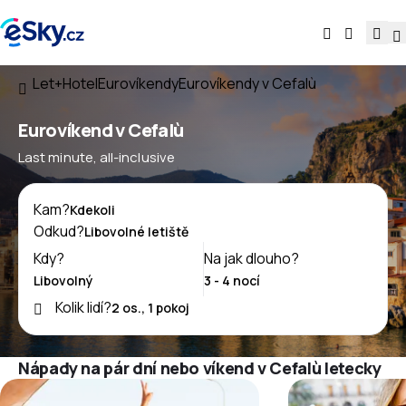
Let+Hotel
Eurovíkendy
Eurovíkendy v Cefalù
Eurovíkend v Cefalù
Last minute, all-inclusive
Kam?
Odkud?
Kdy?
Na jak dlouho?
Kolik lidí?
Nápady na pár dní nebo víkend v Cefalù letecky