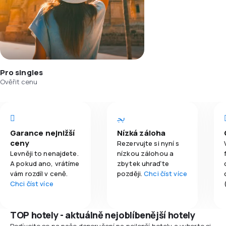
Pro singles
Ověřit cenu
Garance nejnižší
Nízká záloha
ceny
Rezervujte si nyní s
Levněji to nenajdete.
nízkou zálohou a
A pokud ano, vrátíme
zbytek uhraďte
vám rozdíl v ceně.
později.
Chci číst více
Chci číst více
TOP hotely - aktuálně nejoblíbenější hotely
Podívejte se na naše doporučení na nejlepší hotely a vyberte si