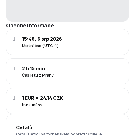
Obecné informace
15:46, 6 srp 2026
Místní čas (UTC+1)
2 h 15 min
Čas letu z Prahy
1 EUR = 24.14 CZK
Kurz měny
Cefalù
Cefalù ležící na tyrhénském pobřeží Sicílie je