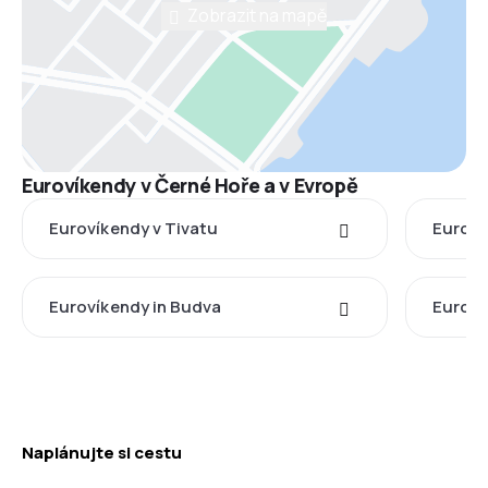
Zobrazit na mapě
Eurovíkendy v Černé Hoře a v Evropě
Eurovíkendy v Tivatu
Euroví
Eurovíkendy in Budva
Euroví
Naplánujte si cestu