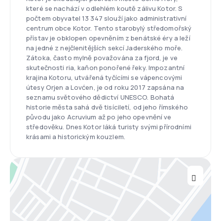
které se nachází v odlehlém koutě zálivu Kotor. S
počtem obyvatel 13 347 slouží jako administrativní
centrum obce Kotor. Tento starobylý středomořský
přístav je obklopen opevněním z benátské éry a leží
na jedné z nejčlenitějších sekcí Jaderského moře.
Zátoka, často mylně považována za fjord, je ve
skutečnosti ria, kaňon ponořené řeky. Impozantní
krajina Kotoru, utvářená tyčícími se vápencovými
útesy Orjen a Lovćen, je od roku 2017 zapsána na
seznamu světového dědictví UNESCO. Bohatá
historie města sahá dvě tisíciletí, od jeho římského
původu jako Acruvium až po jeho opevnění ve
středověku. Dnes Kotor láká turisty svými přírodními
krásami a historickým kouzlem.