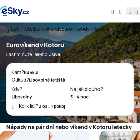
Let+Hotel
Eurovíkendy
Eurovíkendy v Kotoru
Eurovíkend v Kotoru
Last minute, all-inclusive
Kam?
Odkud?
Kdy?
Na jak dlouho?
Kolik lidí?
Nápady na pár dní nebo víkend v Kotoru letecky