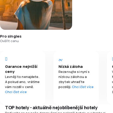
Pro singles
Ověřit cenu
Garance nejnižší
Nízká záloha
ceny
Rezervujte si nyní s
Levněji to nenajdete.
nízkou zálohou a
A pokud ano, vrátíme
zbytek uhraďte
vám rozdíl v ceně.
později.
Chci číst více
Chci číst více
TOP hotely - aktuálně nejoblíbenější hotely
Podívejte se na naše doporučení na nejlepší hotely a vyberte si