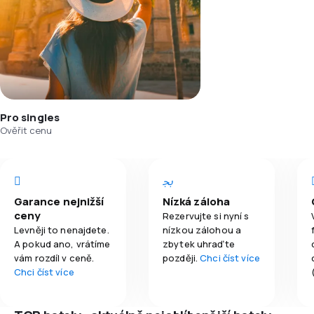
Pro singles
Ověřit cenu
Garance nejnižší
Nízká záloha
ceny
Rezervujte si nyní s
Levněji to nenajdete.
nízkou zálohou a
A pokud ano, vrátíme
zbytek uhraďte
vám rozdíl v ceně.
později.
Chci číst více
Chci číst více