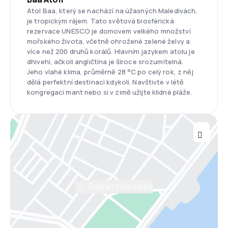
Atol Baa, který se nachází na úžasných Maledivách,
je tropickým rájem. Tato světová biosférická
rezervace UNESCO je domovem velkého množství
mořského života, včetně ohrožené zelené želvy a
více než 200 druhů korálů. Hlavním jazykem atolu je
dhivehi, ačkoli angličtina je široce srozumitelná.
Jeho vlahé klima, průměrně 28 °C po celý rok, z něj
dělá perfektní destinaci kdykoli. Navštivte v létě
kongregaci mant nebo si v zimě užijte klidné pláže.
Zobrazit na mapě