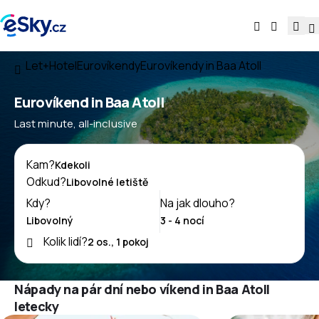
Let+Hotel
Eurovíkendy
Eurovíkendy in Baa Atoll
Eurovíkend in Baa Atoll
Last minute, all-inclusive
Kam?
Odkud?
Kdy?
Na jak dlouho?
Kolik lidí?
Nápady na pár dní nebo víkend in Baa Atoll
letecky