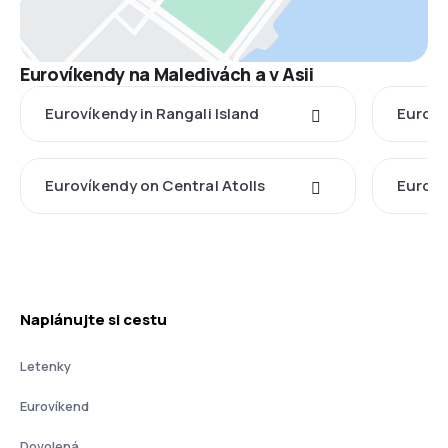
Eurovíkendy na Maledivách a v Asii
Eurovíkendy in Rangali Island
Euroví
Eurovíkendy on Central Atolls
Euroví
Naplánujte si cestu
Letenky
Eurovíkend
Dovolená