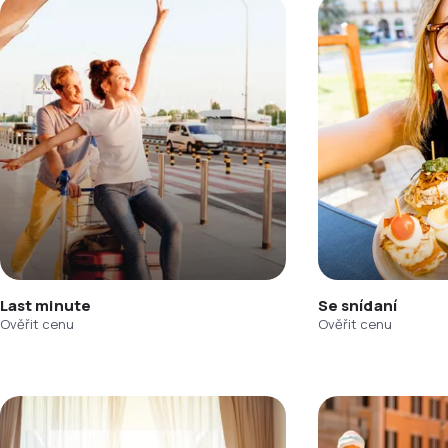
Last minute
Se snídaní
Ověřit cenu
Ověřit cenu