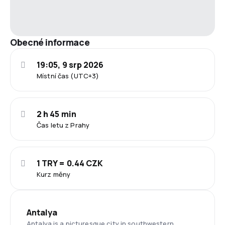
Obecné informace
19:05, 9 srp 2026
Místní čas (UTC+3)
2 h 45 min
Čas letu z Prahy
1 TRY = 0.44 CZK
Kurz měny
Antalya
Antalya is a picturesque city in southwestern