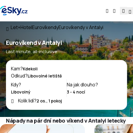
Let+Hotel
Eurovíkendy
Eurovíkendy v Antalyi
Eurovíkend v Antalyi
Last minute, all-inclusive
Kam?
Odkud?
Kdy?
Na jak dlouho?
Kolik lidí?
Nápady na pár dní nebo víkend v Antalyi letecky