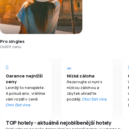
Pro singles
Ověřit cenu
Garance nejnižší
Nízká záloha
ceny
Rezervujte si nyní s
Levněji to nenajdete.
nízkou zálohou a
A pokud ano, vrátíme
zbytek uhraďte
vám rozdíl v ceně.
později.
Chci číst více
Chci číst více
TOP hotely - aktuálně nejoblíbenější hotely
Podívejte se na naše doporučení na nejlepší hotely a vyberte si