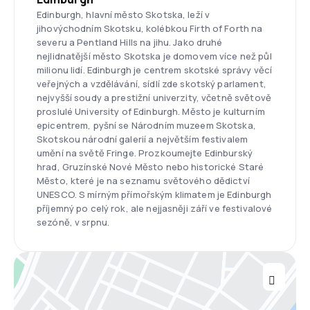
Edinburgh, hlavní město Skotska, leží v
jihovýchodním Skotsku, kolébkou Firth of Forth na
severu a Pentland Hills na jihu. Jako druhé
nejlidnatější město Skotska je domovem více než půl
milionu lidí. Edinburgh je centrem skotské správy věcí
veřejných a vzdělávání, sídlí zde skotský parlament,
nejvyšší soudy a prestižní univerzity, včetně světově
proslulé University of Edinburgh. Město je kulturním
epicentrem, pyšní se Národním muzeem Skotska,
Skotskou národní galerií a největším festivalem
umění na světě Fringe. Prozkoumejte Edinburský
hrad, Gruzínské Nové Město nebo historické Staré
Město, které je na seznamu světového dědictví
UNESCO. S mírným přímořským klimatem je Edinburgh
příjemný po celý rok, ale nejjasněji září ve festivalové
sezóně, v srpnu.