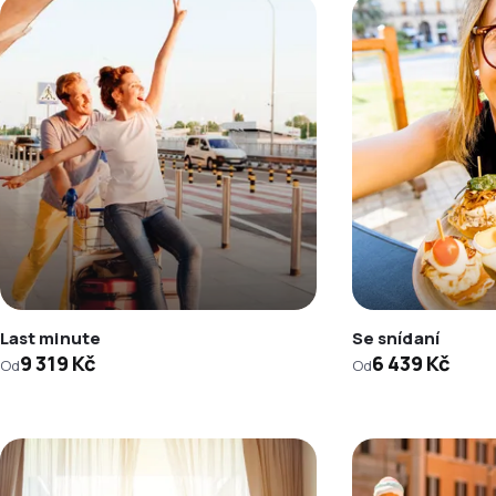
Last minute
Se snídaní
9 319 Kč
6 439 Kč
Od
Od