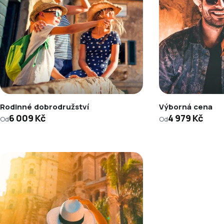
Rodinné dobrodružství
Výborná cena
6 009 Kč
4 979 Kč
Od
Od