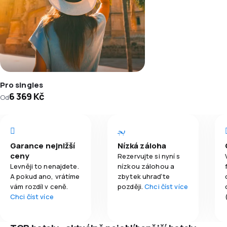
Pro singles
6 369 Kč
Od
Garance nejnižší
Nízká záloha
ceny
Rezervujte si nyní s
Levněji to nenajdete.
nízkou zálohou a
A pokud ano, vrátíme
zbytek uhraďte
vám rozdíl v ceně.
později.
Chci číst více
Chci číst více