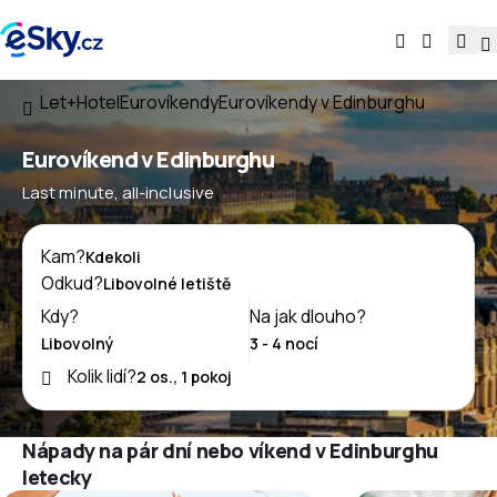
Let+Hotel
Eurovíkendy
Eurovíkendy v Edinburghu
Eurovíkend v Edinburghu
Last minute, all-inclusive
Kam?
Odkud?
Kdy?
Na jak dlouho?
Kolik lidí?
Nápady na pár dní nebo víkend v Edinburghu
letecky