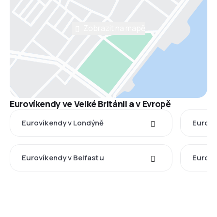
Zobrazit na mapě
Eurovíkendy ve Velké Británii a v Evropě
Eurovíkendy v Londýně
Euroví
Eurovíkendy v Belfastu
Euroví