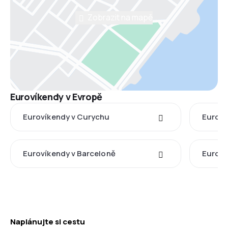
Zobrazit na mapě
Eurovíkendy v Evropě
Eurovíkendy v Curychu
Eurovík
Eurovíkendy v Barceloně
Euroví
Naplánujte si cestu