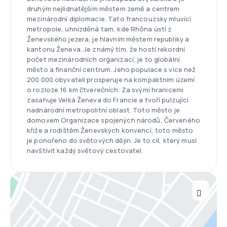
druhým nejlidnatějším městem země a centrem
mezinárodní diplomacie. Tato francouzsky mluvící
metropole, uhnízděná tam, kde Rhôna ústí z
Ženevského jezera, je hlavním městem republiky a
kantonu Ženeva. Je známý tím, že hostí rekordní
počet mezinárodních organizací, je to globální
město a finanční centrum. Jeho populace s více než
200 000 obyvateli prosperuje na kompaktním území
o rozloze 16 km čtverečních. Za svými hranicemi
zasahuje Velká Ženeva do Francie a tvoří pulzující
nadnárodní metropolitní oblast. Toto město je
domovem Organizace spojených národů, Červeného
kříže a rodištěm Ženevských konvencí, toto město
je ponořeno do světových dějin. Je to cíl, který musí
navštívit každý světový cestovatel.