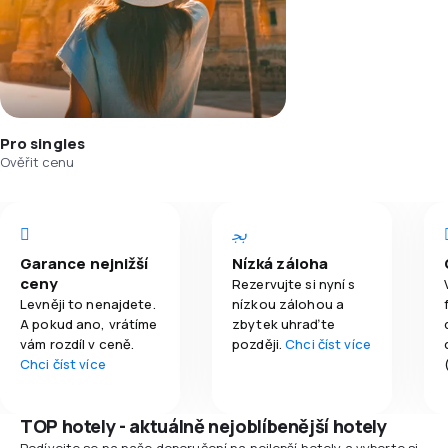
Pro singles
Ověřit cenu
Garance nejnižší
Nízká záloha
ceny
Rezervujte si nyní s
Levněji to nenajdete.
nízkou zálohou a
A pokud ano, vrátíme
zbytek uhraďte
vám rozdíl v ceně.
později.
Chci číst více
Chci číst více
TOP hotely - aktuálně nejoblíbenější hotely
Podívejte se na naše doporučení na nejlepší hotely a vyberte si