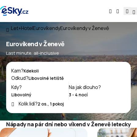
Let+Hotel
Eurovíkendy
Eurovíkendy v Ženevě
Eurovíkend v Ženevě
Last minute, all-inclusive
Kam?
Odkud?
Kdy?
Na jak dlouho?
Kolik lidí?
Nápady na pár dní nebo víkend v Ženevě letecky