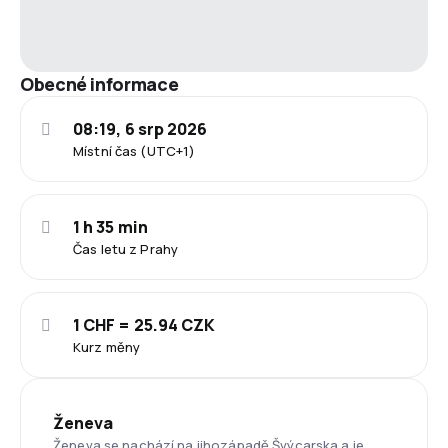
Obecné informace
08:19, 6 srp 2026
Místní čas (UTC+1)
1 h 35 min
Čas letu z Prahy
1 CHF = 25.94 CZK
Kurz měny
Ženeva
Ženeva se nachází na jihozápadě Švýcarska a je