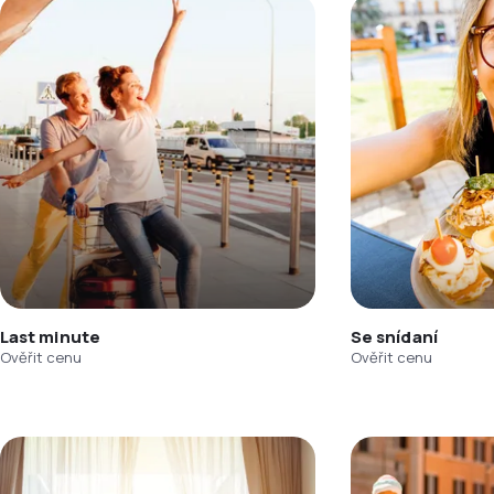
Last minute
Se snídaní
Ověřit cenu
Ověřit cenu