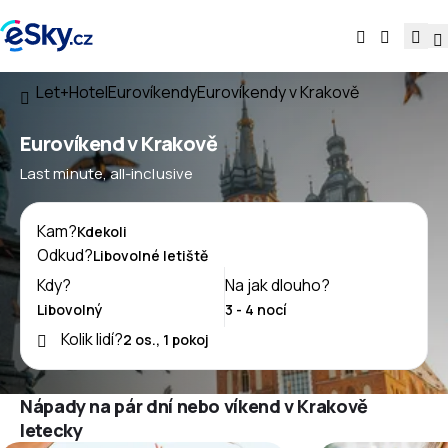
Let+Hotel
Eurovíkendy
Eurovíkendy v Krakově
Eurovíkend v Krakově
Last minute, all-inclusive
Kam?
Odkud?
Kdy?
Na jak dlouho?
Kolik lidí?
Nápady na pár dní nebo víkend v Krakově
letecky