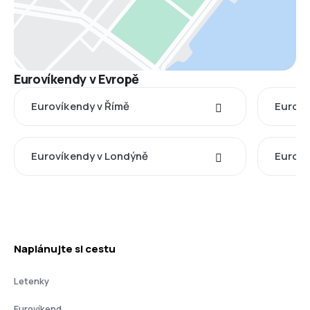
Eurovíkendy v Evropě
Eurovíkendy v Římě
Euroví
Eurovíkendy v Londýně
Euroví
Naplánujte si cestu
Letenky
Eurovíkend