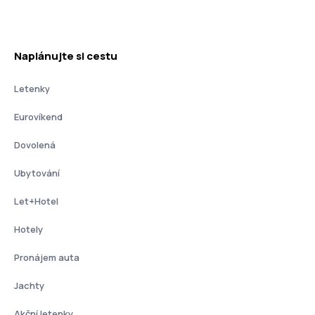
Naplánujte si cestu
Letenky
Eurovíkend
Dovolená
Ubytování
Let+Hotel
Hotely
Pronájem auta
Jachty
Akční letenky