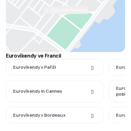
Zobrazit na mapě
Eurovíkendy ve Francii
Eurovíkendy v Paříži
Euroví
Euroví
Eurovíkendy in Cannes
pobřež
Eurovíkendy v Bordeaux
Euroví