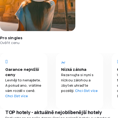
Pro singles
Ověřit cenu
Garance nejnižší
Nízká záloha
ceny
Rezervujte si nyní s
Levněji to nenajdete.
nízkou zálohou a
A pokud ano, vrátíme
zbytek uhraďte
vám rozdíl v ceně.
později.
Chci číst více
Chci číst více
TOP hotely - aktuálně nejoblíbenější hotely
Podívejte se na naše doporučení na nejlepší hotely a vyberte si