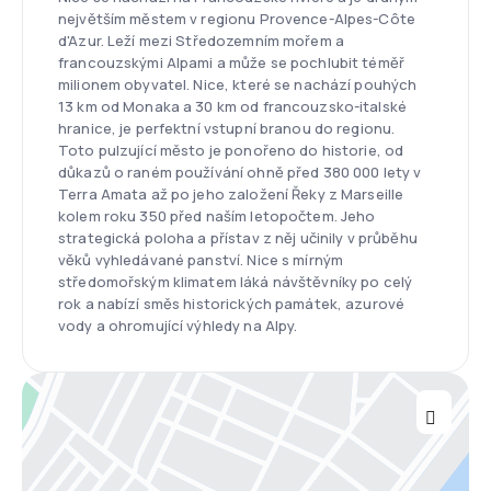
největším městem v regionu Provence-Alpes-Côte
d'Azur. Leží mezi Středozemním mořem a
francouzskými Alpami a může se pochlubit téměř
milionem obyvatel. Nice, které se nachází pouhých
13 km od Monaka a 30 km od francouzsko-italské
hranice, je perfektní vstupní branou do regionu.
Toto pulzující město je ponořeno do historie, od
důkazů o raném používání ohně před 380 000 lety v
Terra Amata až po jeho založení Řeky z Marseille
kolem roku 350 před naším letopočtem. Jeho
strategická poloha a přístav z něj učinily v průběhu
věků vyhledávané panství. Nice s mírným
středomořským klimatem láká návštěvníky po celý
rok a nabízí směs historických památek, azurové
vody a ohromující výhledy na Alpy.