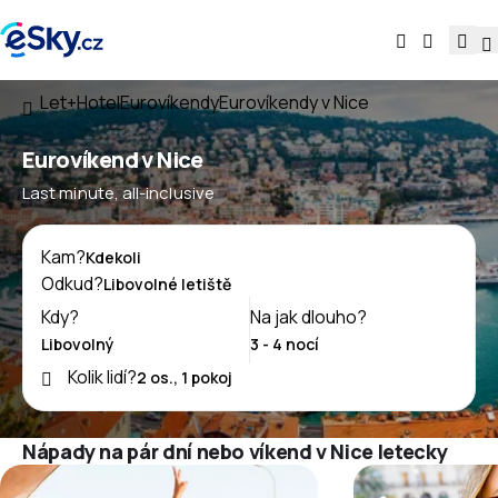
Let+Hotel
Eurovíkendy
Eurovíkendy v Nice
Eurovíkend v Nice
Last minute, all-inclusive
Kam?
Odkud?
Kdy?
Na jak dlouho?
Kolik lidí?
Nápady na pár dní nebo víkend v Nice letecky