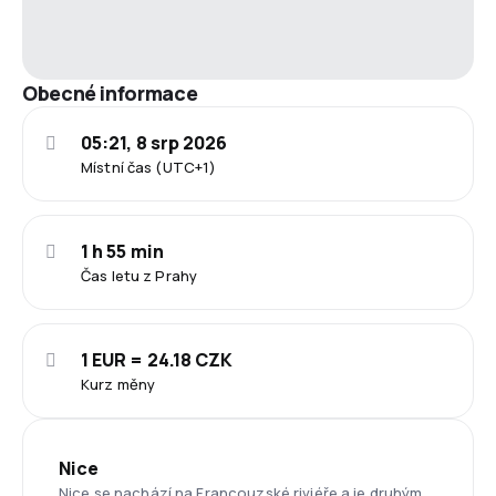
Obecné informace
05:21, 8 srp 2026
Místní čas (UTC+1)
1 h 55 min
Čas letu z Prahy
1 EUR = 24.18 CZK
Kurz měny
Nice
Nice se nachází na Francouzské riviéře a je druhým