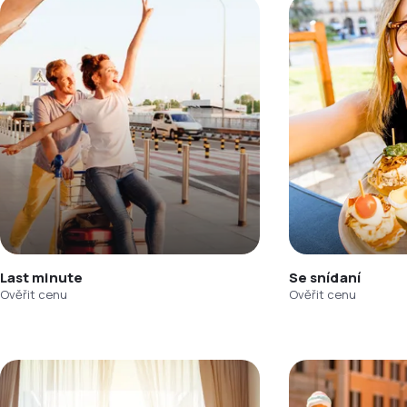
Last minute
Se snídaní
Ověřit cenu
Ověřit cenu