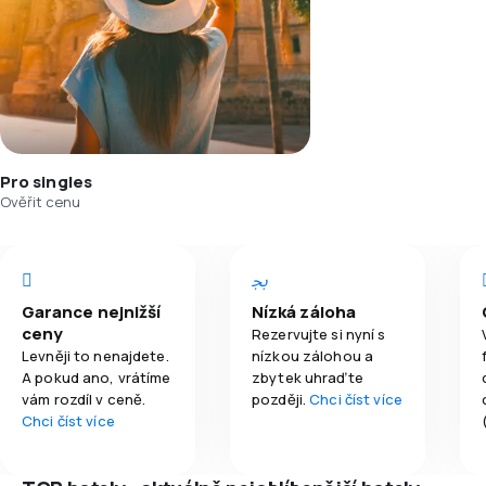
Pro singles
Ověřit cenu
Garance nejnižší
Nízká záloha
ceny
Rezervujte si nyní s
Levněji to nenajdete.
nízkou zálohou a
A pokud ano, vrátíme
zbytek uhraďte
vám rozdíl v ceně.
později.
Chci číst více
Chci číst více