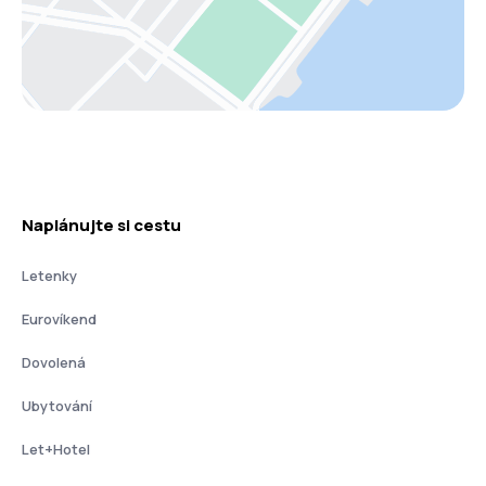
Naplánujte si cestu
Letenky
Eurovíkend
Dovolená
Ubytování
Let+Hotel