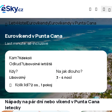
Let+Hotel
Eurovíkendy
Eurovíkendy v Punta Cana
Eurovíkend v Punta Cana
Last minute, all-inclusive
Kam?
Odkud?
Kdy?
Na jak dlouho?
Kolik lidí?
Nápady na pár dní nebo víkend v Punta Cana
letecky