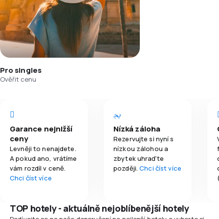
Pro singles
Ověřit cenu
Garance nejnižší
Nízká záloha
ceny
Rezervujte si nyní s
Levněji to nenajdete.
nízkou zálohou a
A pokud ano, vrátíme
zbytek uhraďte
vám rozdíl v ceně.
později.
Chci číst více
Chci číst více
TOP hotely - aktuálně nejoblíbenější hotely
Podívejte se na naše doporučení na nejlepší hotely a vyberte si