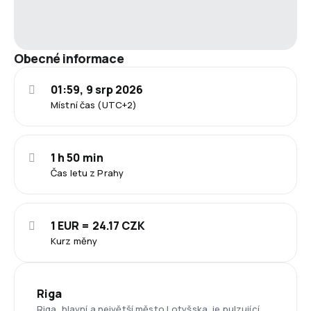
Obecné informace
01:59, 9 srp 2026
Místní čas (UTC+2)
1 h 50 min
Čas letu z Prahy
1 EUR = 24.17 CZK
Kurz měny
Riga
Riga, hlavní a největší město Lotyšska, je pulzující