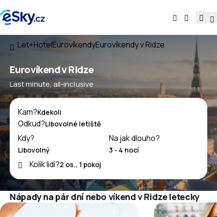
Let+Hotel
Eurovíkendy
Eurovíkendy v Ridze
Eurovíkend v Ridze
Last minute, all-inclusive
Kam?
Odkud?
Kdy?
Na jak dlouho?
Kolik lidí?
Nápady na pár dní nebo víkend v Ridze letecky