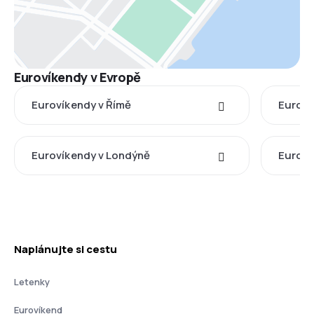
Eurovíkendy v Evropě
Eurovíkendy v Římě
Euroví
Eurovíkendy v Londýně
Euroví
Naplánujte si cestu
Letenky
Eurovíkend