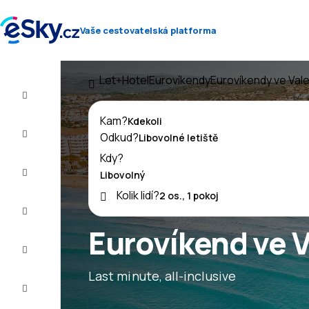
Vaše cestovatelská platforma
Let+Hotel
Eurovíkendy
Eurovíkendy ve Vale
Let+Hotel
Kam?
Letenky
Odkud?
Kdy?
Dovolená
Kolik lidí?
Léto
2026
Eurovíkend ve V
Zima
2026/27
Last minute, all-inclusive
Last
minute