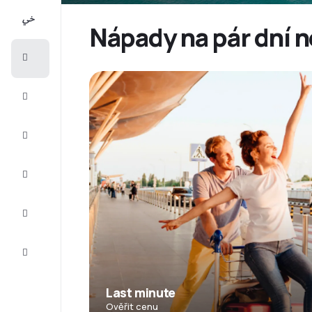
All-
inclusive
Nápady na pár dní n
Eurovíkend
Ubytování
Akční
letenky
Zkompletujte
vaši cestu
Tipy a
inspirace
Zákaznický
servis
Last minute
Ověřit cenu