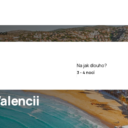
ncii
Na jak dlouho?
alencii