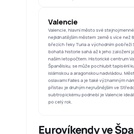
Valencie
Valencie, hlavní město své stejnojmenné 
nejlidnatějším městem země s více než 8
březích řeky Turia a východním pobřeží
bohatá historie sahá až k jeho založení j
naším letopočtem. Historické centrum Va
Španělsku, se může pochlubit tapisérií k
islámskou a aragonskou nadvládou. Měst
oslavami Falles a je také významným ná
přístav je druhým nejrušnějším ve Střed
subtropickému podnebí je Valencie ideáln
po celý rok.
Eurovíkendy ve Šp