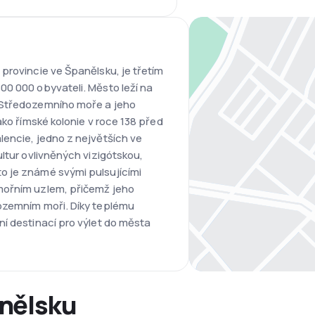
provincie ve Španělsku, je třetím
00 000 obyvateli. Město leží na
 Středozemního moře a jeho
ako římské kolonie v roce 138 před
lencie, jedno z největších ve
ultur ovlivněných vizigótskou,
o je známé svými pulsujícími
mořním uzlem, přičemž jeho
ozemním moři. Díky teplému
í destinací pro výlet do města
anělsku