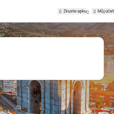
Zkuste apku
Můj účet