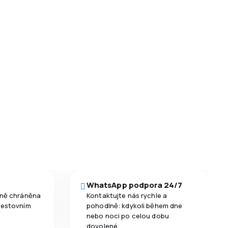
WhatsApp podpora 24/7
čně chráněna
Kontaktujte nás rychle a
cestovním
pohodlně: kdykoli během dne
nebo noci po celou dobu
dovolené.