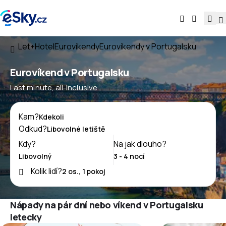
Let+Hotel
Eurovíkendy
Eurovíkendy v Portugalsku
Eurovíkend v Portugalsku
Last minute, all-inclusive
Kam?
Odkud?
Kdy?
Na jak dlouho?
Kolik lidí?
Nápady na pár dní nebo víkend v Portugalsku
letecky