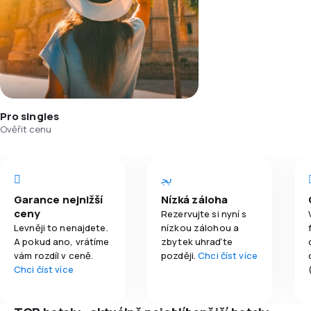
Pro singles
Ověřit cenu
Garance nejnižší
Nízká záloha
ceny
Rezervujte si nyní s
Levněji to nenajdete.
nízkou zálohou a
A pokud ano, vrátíme
zbytek uhraďte
vám rozdíl v ceně.
později.
Chci číst více
Chci číst více