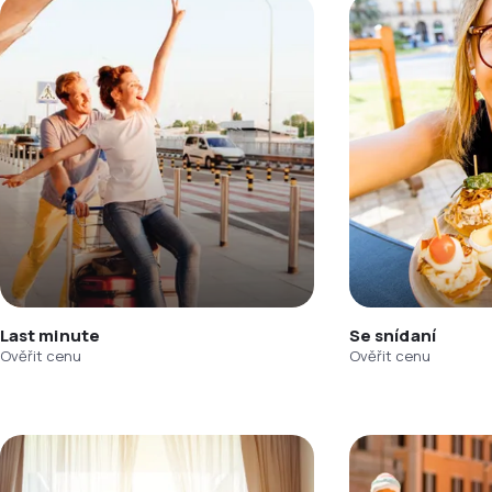
Last minute
Se snídaní
Ověřit cenu
Ověřit cenu