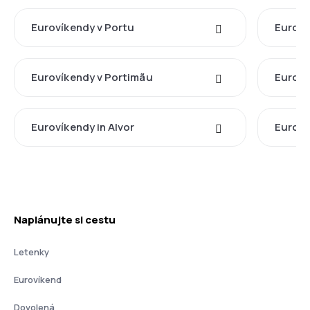
Eurovíkendy v Portu
Euroví
Eurovíkendy v Portimãu
Euroví
Eurovíkendy in Alvor
Euroví
Naplánujte si cestu
Letenky
Eurovíkend
Dovolená