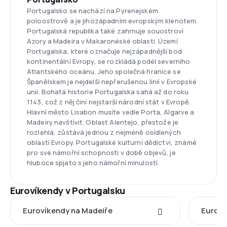
Portugalsko se nachází na Pyrenejském
poloostrově a je jihozápadním evropským klenotem.
Portugalská republika také zahrnuje souostroví
Azory a Madeira v Makaronéské oblasti. Území
Portugalska, které označuje nejzápadnější bod
kontinentální Evropy, se rozkládá podél severního
Atlantského oceánu. Jeho společná hranice se
Španělskem je nejdelší nepřerušenou linií v Evropské
unii. Bohatá historie Portugalska sahá až do roku
1143, což z něj činí nejstarší národní stát v Evropě.
Hlavní město Lisabon musíte vedle Porta, Algarve a
Madeiry navštívit. Oblast Alentejo, přestože je
rozlehlá, zůstává jednou z nejméně osídlených
oblastí Evropy. Portugalské kulturní dědictví, známé
pro své námořní schopnosti v době objevů, je
hluboce spjato s jeho námořní minulostí.
Eurovíkendy v Portugalsku
Eurovíkendy na Madeiře
Euroví