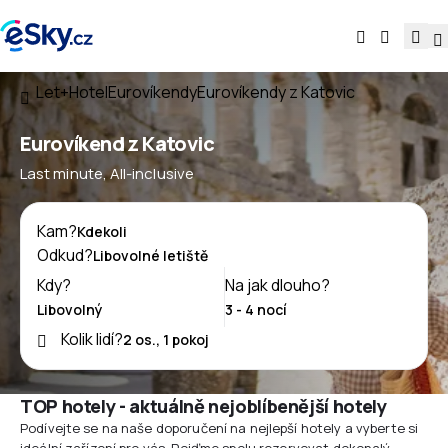
Let+Hotel
Eurovíkendy
Eurovíkendy z Katovic
Eurovíkend z Katovic
Last minute, All-inclusive
Kam?
Odkud?
Kdy?
Na jak dlouho?
Kolik lidí?
TOP hotely - aktuálně nejoblíbenější hotely
Podívejte se na naše doporučení na nejlepší hotely a vyberte si
ideální zařízení pro vás. Pojďme spolu rezervovat dokonalý