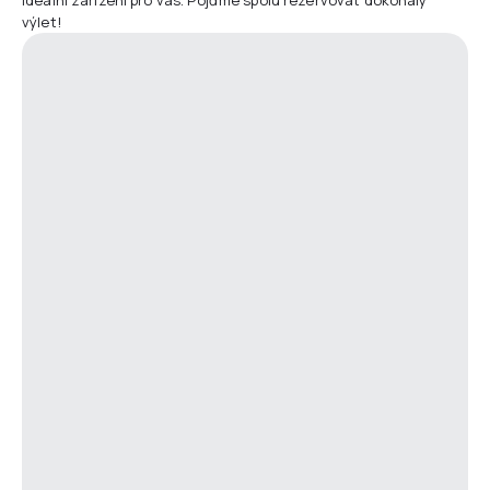
výlet!