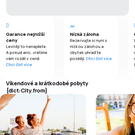
Garance nejnižší
Nízká záloha
ceny
Rezervujte si nyní s
Levněji to nenajdete.
nízkou zálohou a
A pokud ano, vrátíme
zbytek uhraďte
vám rozdíl v ceně.
později.
Chci číst více
Chci číst více
Víkendové a krátkodobé pobyty
{dict:City.from}