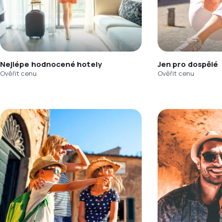
Nejlépe hodnocené hotely
Jen pro dospělé
Ověřit cenu
Ověřit cenu