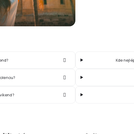
kend?
Kde nejlé
volenou?
ovíkend?