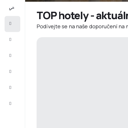
All-
inclusive
TOP hotely - aktuál
Eurovíkend
Podívejte se na naše doporučení na ne
Ubytování
Akční
letenky
Zkompletujte
vaši cestu
Tipy a
inspirace
Zákaznický
servis