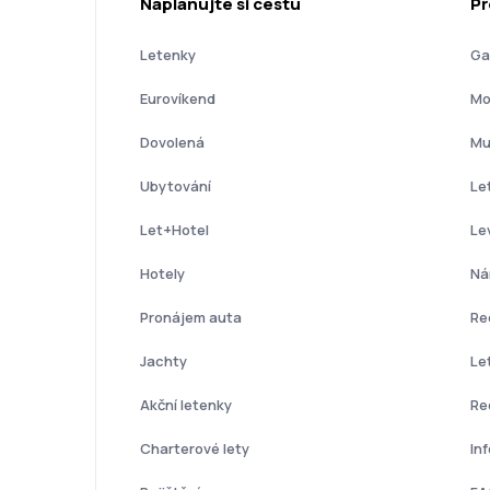
Naplánujte si cestu
Př
Letenky
Ga
Eurovíkend
Mo
Dovolená
Mu
Ubytování
Le
Let+Hotel
Le
Hotely
Ná
Pronájem auta
Re
Jachty
Le
Akční letenky
Re
Charterové lety
In