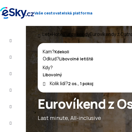
Vaše cestovatelská platforma
Let+Hotel
Eurovíkendy
Eurovíkendy z Ostr
Let+Hotel
Kam?
Letenky
Odkud?
Kdy?
Dovolená
Kolik lidí?
Léto
2026
Eurovíkend z O
Zima
2026/27
Last minute, All-inclusive
Last
minute