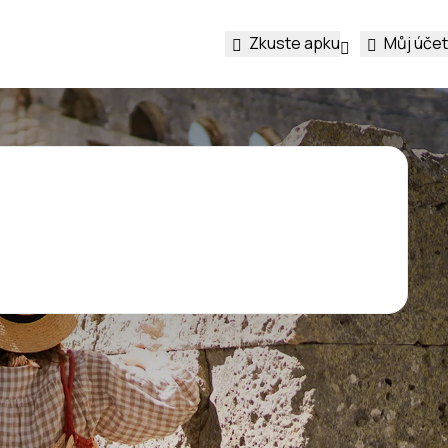
Zkuste apku
Můj účet