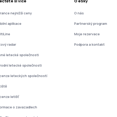
ečtěte si více
O eSky
rance nejnižší ceny
O nás
bilní aplikace
Partnerský program
ltiLine
Moje rezervace
tový radar
Podpora a kontakt
vné letecké společnosti
rodní letecké společnosti
cenze leteckých společností
tiště
cenze letišť
formace o zavazadlech