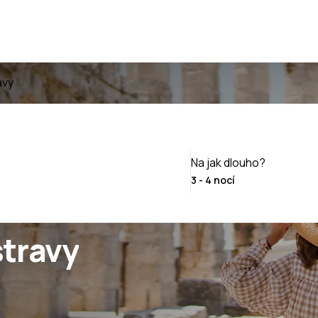
avy
Na jak dlouho?
stravy