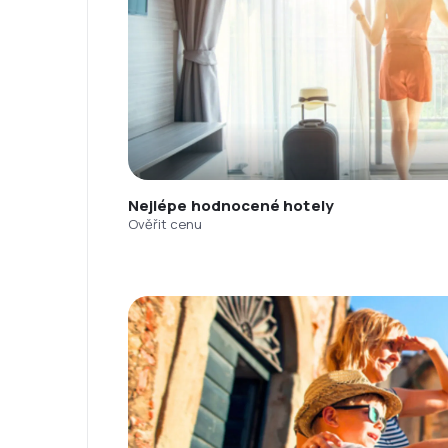
Nejlépe hodnocené hotely
Ověřit cenu