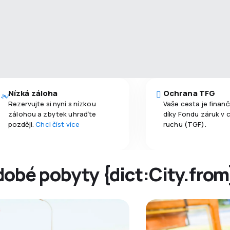
Nízká záloha
Ochrana TFG
Rezervujte si nyní s nízkou
Vaše cesta je finan
zálohou a zbytek uhraďte
díky Fondu záruk v 
později.
Chci číst více
ruchu (TGF).
dobé pobyty {dict:City.from