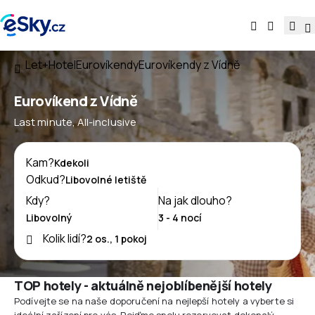
Let+Hotel
Eurovíkendy
Eurovíkendy z Vídně
Eurovíkend z Vídně
Last minute, All-inclusive
Kam?
Odkud?
Kdy?
Na jak dlouho?
Kolik lidí?
TOP hotely - aktuálně nejoblíbenější hotely
Podívejte se na naše doporučení na nejlepší hotely a vyberte si
ideální zařízení pro vás. Pojďme spolu rezervovat dokonalý