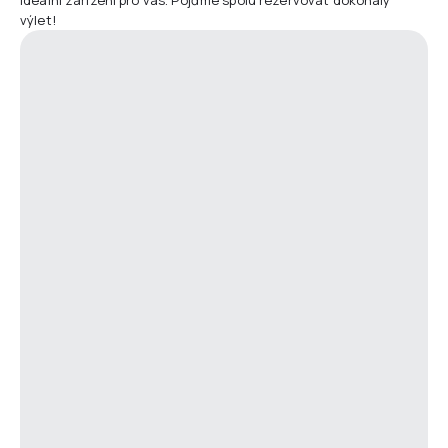
výlet!