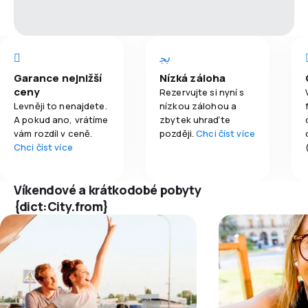
Garance nejnižší
Nízká záloha
ceny
Rezervujte si nyní s
Levněji to nenajdete.
nízkou zálohou a
A pokud ano, vrátíme
zbytek uhraďte
vám rozdíl v ceně.
později.
Chci číst více
Chci číst více
Víkendové a krátkodobé pobyty
{dict:City.from}