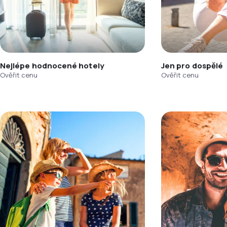
Nejlépe hodnocené hotely
Jen pro dospělé
Ověřit cenu
Ověřit cenu