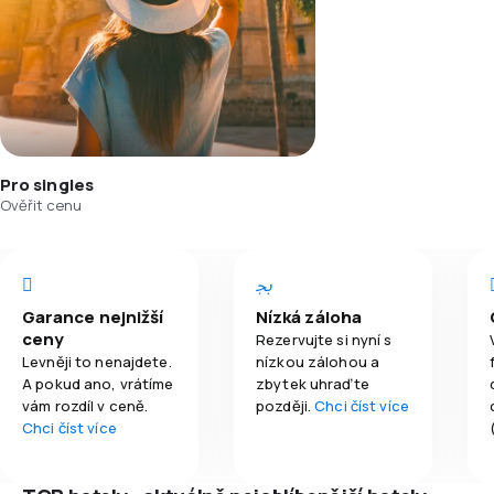
Pro singles
Ověřit cenu
Garance nejnižší
Nízká záloha
ceny
Rezervujte si nyní s
Levněji to nenajdete.
nízkou zálohou a
A pokud ano, vrátíme
zbytek uhraďte
vám rozdíl v ceně.
později.
Chci číst více
Chci číst více