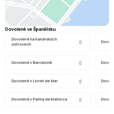
Dovolené ve Španělsku
Dovolené na Kanárských
Dovole
ostrovech
Dovolené v Barceloně
Dovole
Dovolené v Lloret de Mar
Dovole
Dovolené v Palma de Mallorca
Dovole