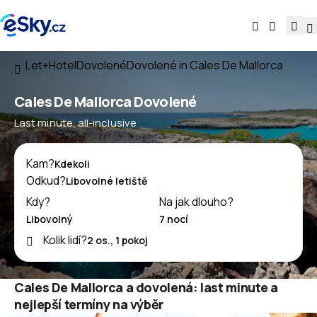
Let+Hotel
Dovolené
Dovolené in Cales De Mallorca
Cales De Mallorca Dovolené
Last minute, all-inclusive
Kam?
Odkud?
Kdy?
Na jak dlouho?
Kolik lidí?
Cales De Mallorca a dovolená: last minute a
nejlepší termíny na výběr