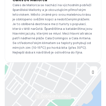
Cales de Mallorca se nachází na východním pobřeží
španělské Mallorky a je okouzlujícím přímořským
letoviskem. Město známé pro svou malebnou krásu
je obklopeno svěžími kopci a nedotčenými plážemi.
Je to oblíbená destinace mezi turisty s populací,
která v létě narůstá. Španělština a katalánština jsou
hlavními jazyky, kterými se mluví. Mezi hlavní atrakce
patří nádherné pláže Cala Domingos a Cala Antena.
Se středomořským klimatem se teploty pohybují od
mírných zim (10-15°C) po horká léta (přes 30°C).
Nejlepší doba k návštěvě je od května do října.
Zobrazit na mapě