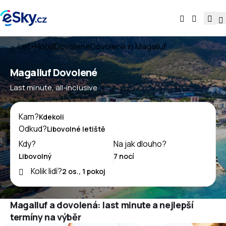
Let+Hotel
Dovolené
Dovolené in Magalluf
Magalluf Dovolené
Last minute, all-inclusive
Kam?
Odkud?
Kdy?
Na jak dlouho?
Kolik lidí?
Magalluf a dovolená: last minute a nejlepší
termíny na výběr