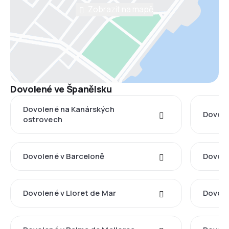
Zobrazit na mapě
Dovolené ve Španělsku
Dovolené na Kanárských
Dovole
ostrovech
Dovolené v Barceloně
Dovole
Dovolené v Lloret de Mar
Dovole