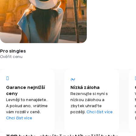
Pro singles
Ověřit cenu
Garance nejnižší
Nízká záloha
ceny
Rezervujte si nyní s
Levněji to nenajdete.
nízkou zálohou a
A pokud ano, vrátíme
zbytek uhraďte
vám rozdíl v ceně.
později.
Chci číst více
Chci číst více