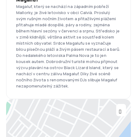
Magaluf, který se nachází na západním pobřeží
Mallorky, je živé letovisko v obci Calvià. Proslulý
svým rušným nočním životem a přitažlivými plážemi
přitahuje mladé dospělé, páry a rodiny, zejména
během hlavní sezóny v červenci a srpnu. Středisko je
v zimě klidnější, většina aktivit se soustředí kolem
místních obyvatel. Srdce Magalufu se vyznačuje
bílou písečnou pláží a živým pásem restaurací a barů.
Do nedalekého letoviska Palma Nova je to jen
kousek autem. Dobrodružní turisté mohou přijmout
výzvu plavání na ostrov Black Lizard Island, který se
nachází v centru zálivu Magaluf. Díky živé scéně
nočního života s renomovanými DJs slibuje Magaluf
nezapomenutelný zážitek.