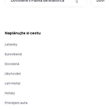
Dovolené v Palma de Mallorca
Dovole
Naplánujte si cestu
Letenky
Eurovíkend
Dovolená
Ubytování
Let+Hotel
Hotely
Pronájem auta