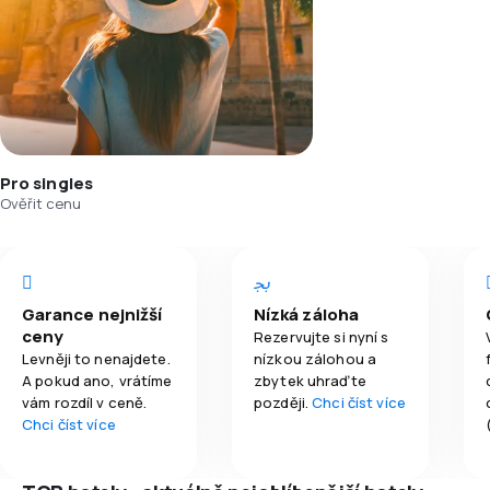
Pro singles
Ověřit cenu
Garance nejnižší
Nízká záloha
ceny
Rezervujte si nyní s
Levněji to nenajdete.
nízkou zálohou a
A pokud ano, vrátíme
zbytek uhraďte
vám rozdíl v ceně.
později.
Chci číst více
Chci číst více