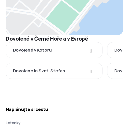
Dovolené v Černé Hoře a v Evropě
Dovolené v Kotoru
Dovole
Dovolené in Sveti Stefan
Dovole
Naplánujte si cestu
Letenky