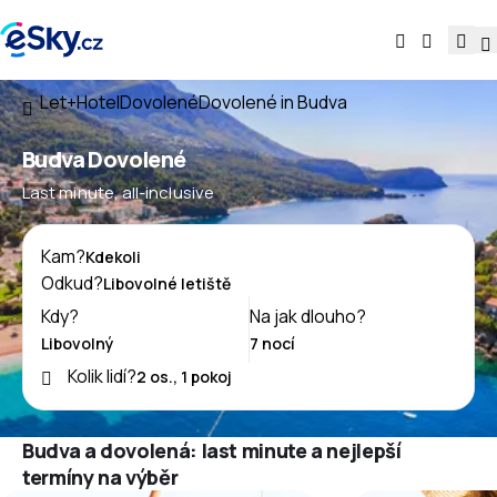
Let+Hotel
Dovolené
Dovolené in Budva
Budva Dovolené
Last minute, all-inclusive
Kam?
Odkud?
Kdy?
Na jak dlouho?
Kolik lidí?
Budva a dovolená: last minute a nejlepší
termíny na výběr