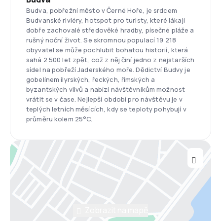
Budva, pobřežní město v Černé Hoře, je srdcem
Budvanské riviéry, hotspot pro turisty, které lákají
dobře zachovalé středověké hradby, písečné pláže a
rušný noční život. Se skromnou populací 19 218
obyvatel se může pochlubit bohatou historií, která
sahá 2 500 let zpět, což z něj činí jedno z nejstarších
sídel na pobřeží Jaderského moře. Dědictví Budvy je
gobelínem ilyrských, řeckých, římských a
byzantských vlivů a nabízí návštěvníkům možnost
vrátit se v čase. Nejlepší období pro návštěvu je v
teplých letních měsících, kdy se teploty pohybují v
průměru kolem 25°C.
Zobrazit na mapě