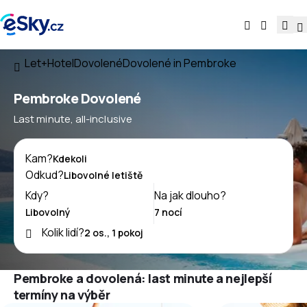
Let+Hotel
Dovolené
Dovolené in Pembroke
Pembroke Dovolené
Last minute, all-inclusive
Kam?
Odkud?
Kdy?
Na jak dlouho?
Kolik lidí?
Pembroke a dovolená: last minute a nejlepší
termíny na výběr