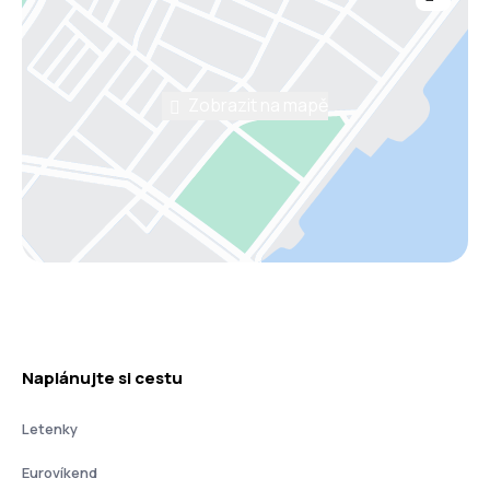
Zobrazit na mapě
Naplánujte si cestu
Letenky
Eurovíkend