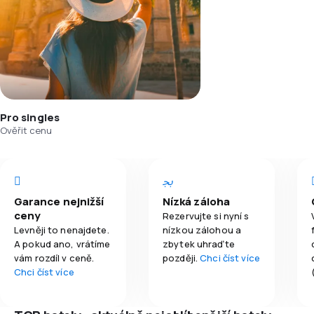
Pro singles
Ověřit cenu
Garance nejnižší
Nízká záloha
ceny
Rezervujte si nyní s
Levněji to nenajdete.
nízkou zálohou a
A pokud ano, vrátíme
zbytek uhraďte
vám rozdíl v ceně.
později.
Chci číst více
Chci číst více