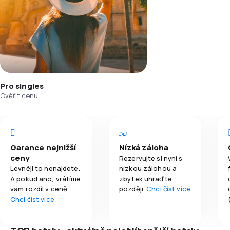
Pro singles
Ověřit cenu
Garance nejnižší
Nízká záloha
ceny
Rezervujte si nyní s
Levněji to nenajdete.
nízkou zálohou a
A pokud ano, vrátíme
zbytek uhraďte
vám rozdíl v ceně.
později.
Chci číst více
Chci číst více