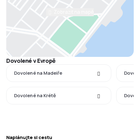
Zobrazit na mapě
Dovolené v Evropě
Dovolené na Madeiře
Dovole
Dovolené na Krétě
Dovolen
Naplánujte si cestu