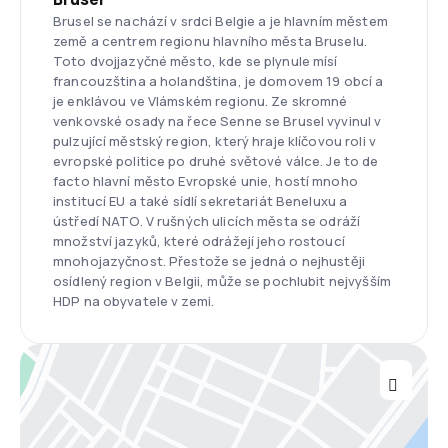
Brusel se nachází v srdci Belgie a je hlavním městem
země a centrem regionu hlavního města Bruselu.
Toto dvojjazyčné město, kde se plynule mísí
francouzština a holandština, je domovem 19 obcí a
je enklávou ve Vlámském regionu. Ze skromné
venkovské osady na řece Senne se Brusel vyvinul v
pulzující městský region, který hraje klíčovou roli v
evropské politice po druhé světové válce. Je to de
facto hlavní město Evropské unie, hostí mnoho
institucí EU a také sídlí sekretariát Beneluxu a
ústředí NATO. V rušných ulicích města se odráží
množství jazyků, které odrážejí jeho rostoucí
mnohojazyčnost. Přestože se jedná o nejhustěji
osídlený region v Belgii, může se pochlubit nejvyšším
HDP na obyvatele v zemi.