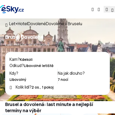
Let+Hotel
Dovolené
Dovolené v Bruselu
Brusel Dovolené
Last minute, all-inclusive
Kam?
Odkud?
Kdy?
Na jak dlouho?
Kolik lidí?
Brusel a dovolená: last minute a nejlepší
termíny na výběr