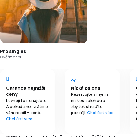
Pro singles
Ověřit cenu
Garance nejnižší
Nízká záloha
ceny
Rezervujte si nyní s
Levněji to nenajdete.
nízkou zálohou a
A pokud ano, vrátíme
zbytek uhraďte
vám rozdíl v ceně.
později.
Chci číst více
Chci číst více