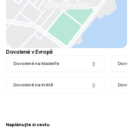
Zobrazit na mapě
Dovolené v Evropě
Dovolené na Madeiře
Dovole
Dovolené na Krétě
Dovolen
Naplánujte si cestu