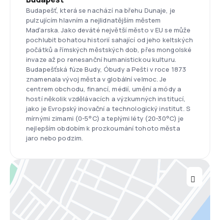
Budapešť, která se nachází na břehu Dunaje, je
pulzujícím hlavním a nejlidnatějším městem
Maďarska. Jako deváté největší město v EU se může
pochlubit bohatou historií sahající od jeho keltských
počátků a římských městských dob, přes mongolské
invaze až po renesanční humanistickou kulturu.
Budapešťská fúze Budy, Óbudy a Pešti v roce 1873
znamenala vývoj města v globální velmoc. Je
centrem obchodu, financí, médií, umění a módy a
hostí několik vzdělávacích a výzkumných institucí,
jako je Evropský inovační a technologický institut. S
mírnými zimami (0-5°C) a teplými léty (20-30°C) je
nejlepším obdobím k prozkoumání tohoto města
jaro nebo podzim.