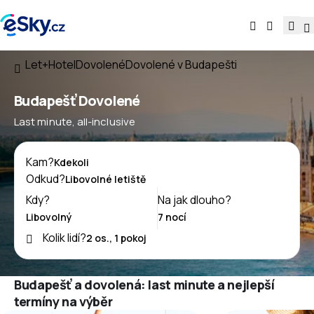
Let+Hotel
Dovolené
Dovolené v Budapešti
Budapešť Dovolené
Last minute, all-inclusive
Kam?
Odkud?
Kdy?
Na jak dlouho?
Kolik lidí?
Budapešť a dovolená: last minute a nejlepší
termíny na výběr