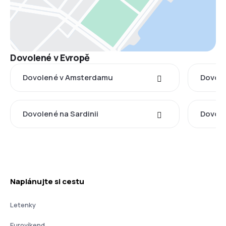
Dovolené v Evropě
Dovolené v Amsterdamu
Dovole
Dovolené na Sardinii
Dovole
Naplánujte si cestu
Letenky
Eurovíkend