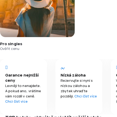
Pro singles
Ověřit cenu
Garance nejnižší
Nízká záloha
ceny
Rezervujte si nyní s
Levněji to nenajdete.
nízkou zálohou a
A pokud ano, vrátíme
zbytek uhraďte
vám rozdíl v ceně.
později.
Chci číst více
Chci číst více