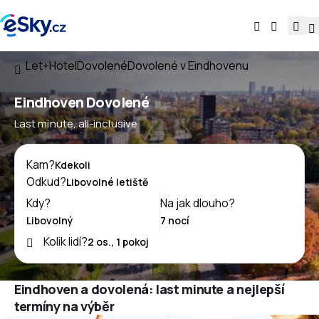
Let+Hotel
Dovolené
Dovolené v Eindhovenu
Eindhoven Dovolené
Last minute, all-inclusive
Kam?
Odkud?
Kdy?
Na jak dlouho?
Kolik lidí?
Eindhoven a dovolená: last minute a nejlepší
termíny na výběr