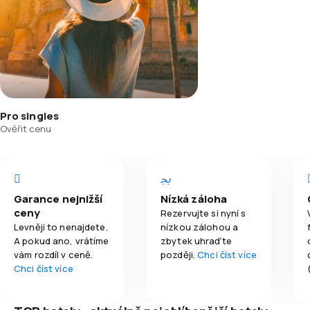
Pro singles
Ověřit cenu
Garance nejnižší
Nízká záloha
ceny
Rezervujte si nyní s
Levněji to nenajdete.
nízkou zálohou a
A pokud ano, vrátíme
zbytek uhraďte
vám rozdíl v ceně.
později.
Chci číst více
Chci číst více