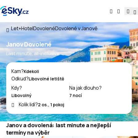
Let+Hotel
Dovolené
Dovolené v Janově
Janov Dovolené
Last minute, all-inclusive
Kam?
Odkud?
Kdy?
Na jak dlouho?
Kolik lidí?
Janov a dovolená: last minute a nejlepší
termíny na výběr