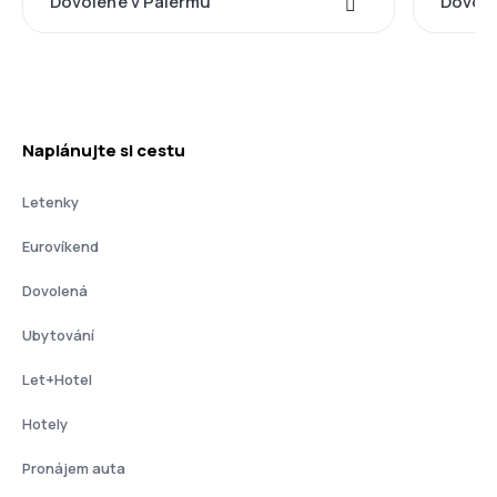
Dovolené v Palermu
Dovole
Naplánujte si cestu
Letenky
Eurovíkend
Dovolená
Ubytování
Let+Hotel
Hotely
Pronájem auta