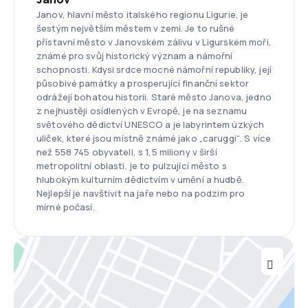
Janov, hlavní město italského regionu Ligurie, je
šestým největším městem v zemi. Je to rušné
přístavní město v Janovském zálivu v Ligurském moři,
známé pro svůj historický význam a námořní
schopnosti. Kdysi srdce mocné námořní republiky, její
působivé památky a prosperující finanční sektor
odrážejí bohatou historii. Staré město Janova, jedno
z nejhustěji osídlených v Evropě, je na seznamu
světového dědictví UNESCO a je labyrintem úzkých
uliček, které jsou místně známé jako „caruggi“. S více
než 558 745 obyvateli, s 1,5 miliony v širší
metropolitní oblasti, je to pulzující město s
hlubokým kulturním dědictvím v umění a hudbě.
Nejlepší je navštívit na jaře nebo na podzim pro
mírné počasí.