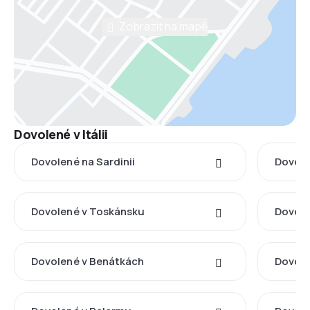
Zobrazit na mapě
Dovolené v Itálii
Dovolené na Sardinii
Dovolen
Dovolené v Toskánsku
Dovole
Dovolené v Benátkách
Dovole