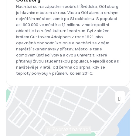
Nachází se na západním pobřeží Švédska, Göteborg
je hlavním městem okresu Västra Götaland a druhým
největším městem země po Stockholmu. S populací
asi 600 000 ve městě a 1,1 milionu v metropolitní
oblasti je to rušné kulturní centrum. Byl založen
králem Gustavem Adolphem v roce 1621 jako
opevněná obchodní kolonie a nachází se v něm
největší skandinávský přístav. Město je také
domovem ústředí Volva a dvou univerzit, které
přitahují živou studentskou populaci. Nejlepší doba k
návštěvě je v létě, od června do srpna, kdy se
teploty pohybují v průměru kolem 20°C.
Zobrazit na mapě