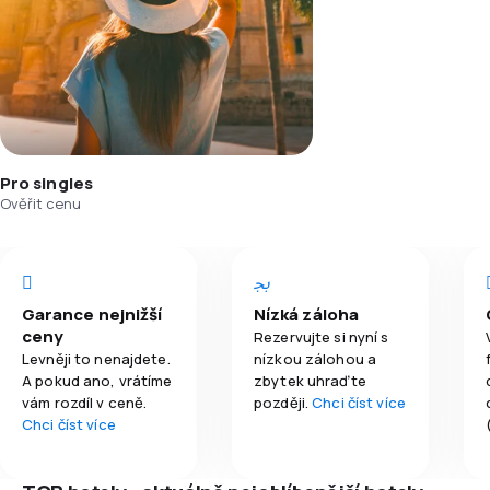
Pro singles
Ověřit cenu
Garance nejnižší
Nízká záloha
ceny
Rezervujte si nyní s
Levněji to nenajdete.
nízkou zálohou a
A pokud ano, vrátíme
zbytek uhraďte
vám rozdíl v ceně.
později.
Chci číst více
Chci číst více