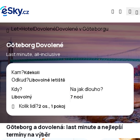
Let+Hotel
Dovolené
Dovolené v Göteborgu
Göteborg Dovolené
Last minute, all-inclusive
Kam?
Odkud?
Kdy?
Na jak dlouho?
Kolik lidí?
Göteborg a dovolená: last minute a nejlepší
termíny na výběr