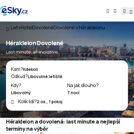
Let+Hotel
Dovolené
Dovolené v Hérakleionu
Hérakleion Dovolené
Last minute, all-inclusive
Kam?
Odkud?
Kdy?
Na jak dlouho?
Kolik lidí?
Hérakleion a dovolená: last minute a nejlepší
termíny na výběr