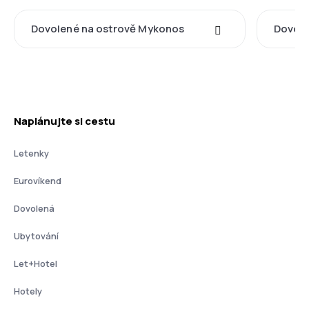
Dovolené na ostrově Mykonos
Dovole
Naplánujte si cestu
Letenky
Eurovíkend
Dovolená
Ubytování
Let+Hotel
Hotely