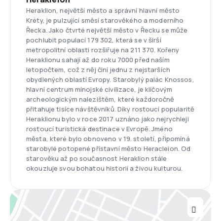
Heraklion, největší město a správní hlavní město
Kréty, je pulzující směsí starověkého a moderního
Řecka. Jako čtvrté největší město v Řecku se může
pochlubit populací 179 302, která se v širší
metropolitní oblasti rozšiřuje na 211 370. Kořeny
Heraklionu sahají až do roku 7000 před naším
letopočtem, což z něj činí jednu z nejstarších
obydlených oblastí Evropy. Starobylý palác Knossos,
hlavní centrum mínojské civilizace, je klíčovým
archeologickým nalezištěm, které každoročně
přitahuje tisíce návštěvníků. Díky rostoucí popularitě
Heraklionu bylo v roce 2017 uznáno jako nejrychleji
rostoucí turistická destinace v Evropě. Jméno
města, které bylo obnoveno v 19. století, připomíná
starobylé potopené přístavní město Heracleion. Od
starověku až po současnost Heraklion stále
okouzluje svou bohatou historií a živou kulturou.