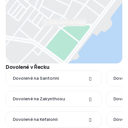
Zobrazit na mapě
Dovolené v Řecku
Dovolené na Santorini
Dovole
Dovolené na Zakynthosu
Dovole
Dovolené na Kefalonii
Dovole