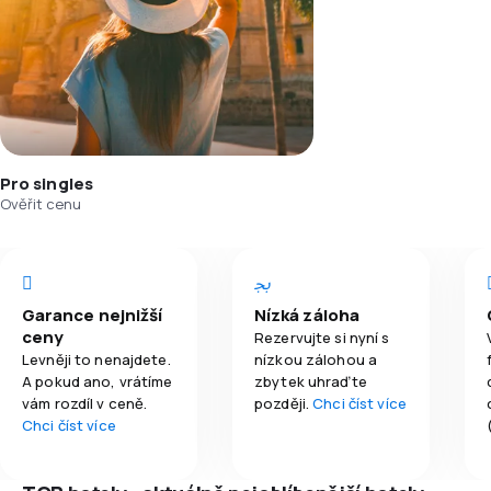
Pro singles
Ověřit cenu
Garance nejnižší
Nízká záloha
ceny
Rezervujte si nyní s
Levněji to nenajdete.
nízkou zálohou a
A pokud ano, vrátíme
zbytek uhraďte
vám rozdíl v ceně.
později.
Chci číst více
Chci číst více