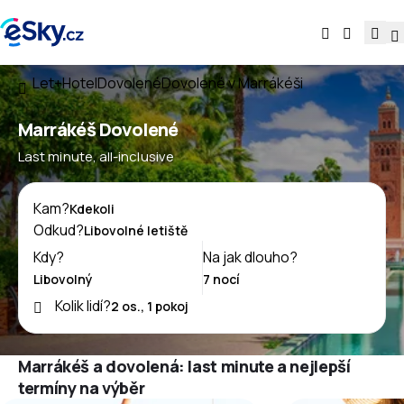
Let+Hotel
Dovolené
Dovolené v Marrákéši
Marrákéš Dovolené
Last minute, all-inclusive
Kam?
Odkud?
Kdy?
Na jak dlouho?
Kolik lidí?
Marrákéš a dovolená: last minute a nejlepší
termíny na výběr