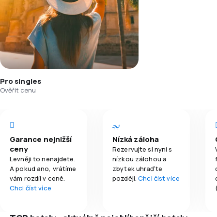
Pro singles
Ověřit cenu
Garance nejnižší
Nízká záloha
ceny
Rezervujte si nyní s
Levněji to nenajdete.
nízkou zálohou a
A pokud ano, vrátíme
zbytek uhraďte
vám rozdíl v ceně.
později.
Chci číst více
Chci číst více