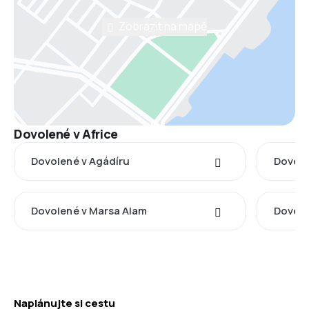
Zobrazit na mapě
Dovolené v Africe
Dovolené v Agádíru
Dovole
Dovolené v Marsa Alam
Dovole
Naplánujte si cestu