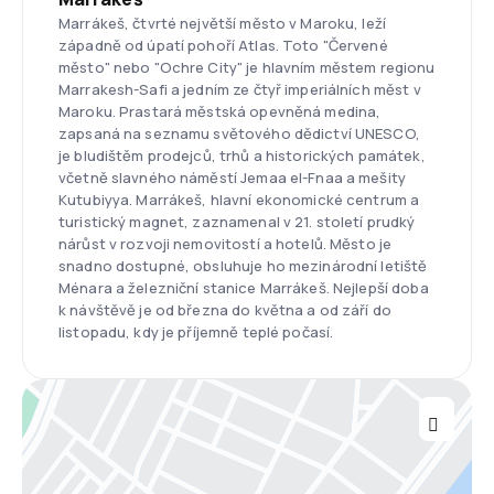
Marrákeš, čtvrté největší město v Maroku, leží
západně od úpatí pohoří Atlas. Toto "Červené
město" nebo "Ochre City" je hlavním městem regionu
Marrakesh-Safi a jedním ze čtyř imperiálních měst v
Maroku. Prastará městská opevněná medina,
zapsaná na seznamu světového dědictví UNESCO,
je bludištěm prodejců, trhů a historických památek,
včetně slavného náměstí Jemaa el-Fnaa a mešity
Kutubiyya. Marrákeš, hlavní ekonomické centrum a
turistický magnet, zaznamenal v 21. století prudký
nárůst v rozvoji nemovitostí a hotelů. Město je
snadno dostupné, obsluhuje ho mezinárodní letiště
Ménara a železniční stanice Marrákeš. Nejlepší doba
k návštěvě je od března do května a od září do
listopadu, kdy je příjemně teplé počasí.