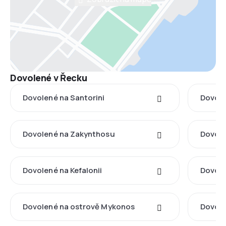
Dovolené v Řecku
Dovolené na Santorini
Dovole
Dovolené na Zakynthosu
Dovole
Dovolené na Kefalonii
Dovole
Dovolené na ostrově Mykonos
Dovole