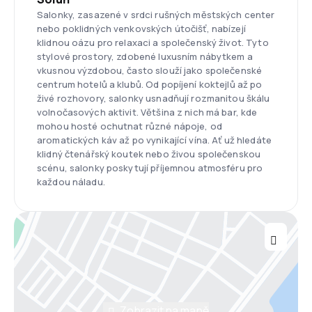
Salonky, zasazené v srdci rušných městských center
nebo poklidných venkovských útočišť, nabízejí
klidnou oázu pro relaxaci a společenský život. Tyto
stylové prostory, zdobené luxusním nábytkem a
vkusnou výzdobou, často slouží jako společenské
centrum hotelů a klubů. Od popíjení koktejlů až po
živé rozhovory, salonky usnadňují rozmanitou škálu
volnočasových aktivit. Většina z nich má bar, kde
mohou hosté ochutnat různé nápoje, od
aromatických káv až po vynikající vína. Ať už hledáte
klidný čtenářský koutek nebo živou společenskou
scénu, salonky poskytují příjemnou atmosféru pro
každou náladu.
Zobrazit na mapě