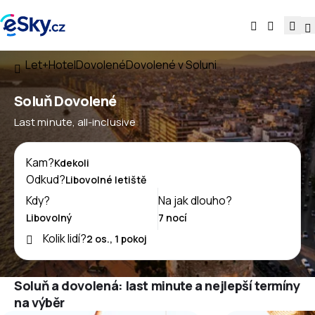
Let+Hotel
Dovolené
Dovolené v Soluni
Soluň Dovolené
Last minute, all-inclusive
Kam?
Odkud?
Kdy?
Na jak dlouho?
Kolik lidí?
Soluň a dovolená: last minute a nejlepší termíny
na výběr