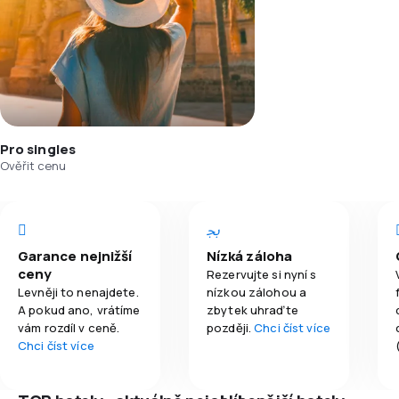
Pro singles
Ověřit cenu
Garance nejnižší
Nízká záloha
ceny
Rezervujte si nyní s
Levněji to nenajdete.
nízkou zálohou a
A pokud ano, vrátíme
zbytek uhraďte
vám rozdíl v ceně.
později.
Chci číst více
Chci číst více