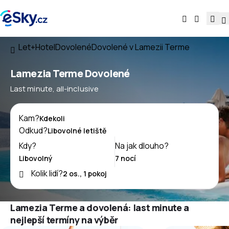
Let+Hotel
Dovolené
Dovolené v Lamezii Terme
Lamezia Terme Dovolené
Last minute, all-inclusive
Kam?
Odkud?
Kdy?
Na jak dlouho?
Kolik lidí?
Lamezia Terme a dovolená: last minute a
nejlepší termíny na výběr