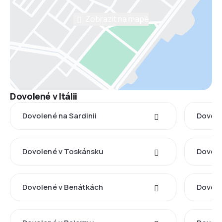
Zobrazit na mapě
Dovolené v Itálii
Dovolené na Sardinii
Dovolen
Dovolené v Toskánsku
Dovole
Dovolené v Benátkách
Dovole