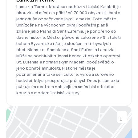
Lamezia Terme, která se nachází v italské Kalábrii, je
okouzlující město s přibližně 70 000 obyvateli, často
jednoduše označované jako Lamezia. Toto město,
uhnízděné na východním okraji pobřežní pláně
známé jako Piana di Sant'Eufemia, je ponořeno do
dávné historie. Město, původně založené v 9. století
během Byzantské říše, je sloučením tří bývalých
obcí: Nicastro, Sambiase a Sant'Eufemia Lamezia.
Může se pochlubit ruinami benediktinského opatství
St. Eufemia a normanským hradem, obojí svědčí o
jeho bohaté minulosti. Historie města je
poznamenána také sericulture, výroba surového
hedvábí, kdysi prosperující průmysl. Dnes je Lamezia
pulzujícím centrem nabízejícím směs historického
kouzla a moderní italské kultury.