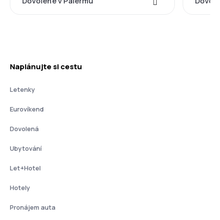
Dovolené v Palermu
Dovole
Naplánujte si cestu
Letenky
Eurovíkend
Dovolená
Ubytování
Let+Hotel
Hotely
Pronájem auta