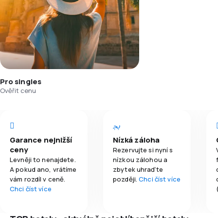
Pro singles
Ověřit cenu
Garance nejnižší
Nízká záloha
ceny
Rezervujte si nyní s
Levněji to nenajdete.
nízkou zálohou a
A pokud ano, vrátíme
zbytek uhraďte
vám rozdíl v ceně.
později.
Chci číst více
Chci číst více