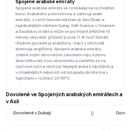
Spojené arabské emiráty
Spojené arabské emiráty se rozkládají na východním
konci Arabského poloostrova a zahrnují sedm
emirátů, z nichž hlavním městem je Abú Dhabí a
nejlidnatějším městem Dubaj. Sdílí hranice s Ománem
a Saúdskou Arábií a může se pochlubit přibližně 10
miliony obyvatel, přičemž pouze 11 % tvoří Emiráti.
Úředním jazykem je arabština, i když v obchodě
dominuje angličtina. Spojené arabské emiráty,
známé svými obrovskými zásobami ropy a plynu,
diverzifikovaly svou ekonomiku a zaměřily se na
cestovní ruch a obchod. Nejlepší doba k návštěvě je
v chladnějších měsících od listopadu do března s
teplotami v rozmezí 20-30°C.
Dovolené ve Spojených arabských emirátech a
v Asii
Dovolené v Dubaji
Dovole