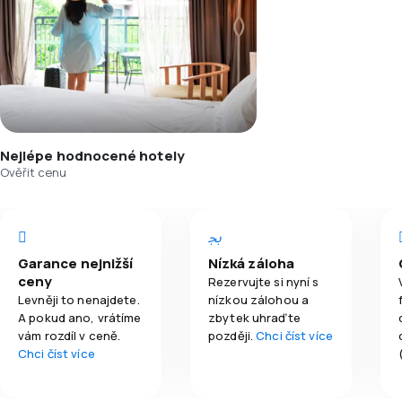
Nejlépe hodnocené hotely
Ověřit cenu
Garance nejnižší
Nízká záloha
ceny
Rezervujte si nyní s
Levněji to nenajdete.
nízkou zálohou a
A pokud ano, vrátíme
zbytek uhraďte
vám rozdíl v ceně.
později.
Chci číst více
Chci číst více