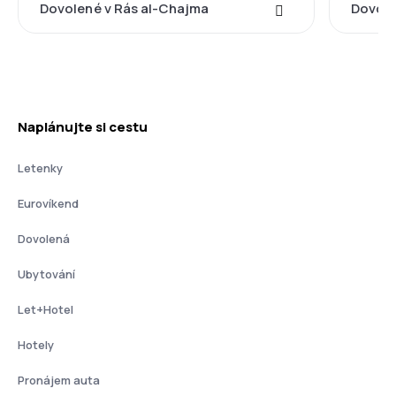
Dovolené v Rás al-Chajma
Dovole
Naplánujte si cestu
Letenky
Eurovíkend
Dovolená
Ubytování
Let+Hotel
Hotely
Pronájem auta