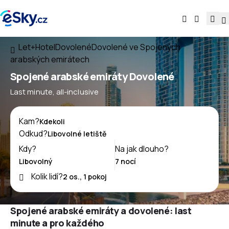
Let+Hotel
Dovolené
Dovolené ve Spojených
arabských emirátech
Spojené arabské emiráty Dovolené
Last minute, all-inclusive
Kam?
Odkud?
Kdy?
Na jak dlouho?
Kolik lidí?
Spojené arabské emiráty a dovolené: last
minute a pro každého