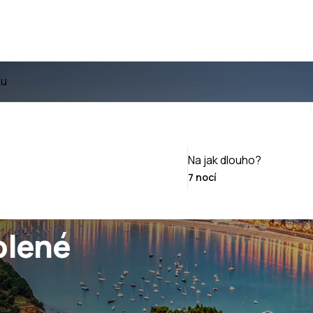
ku
Na jak dlouho?
olené