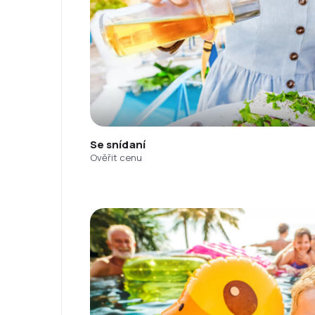
Se snídaní
Ověřit cenu