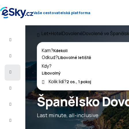
Vaše cestovatelská platforma
Let+Hotel
Dovolené
Dovolené ve Španěls
Let+Hotel
Kam?
Letenky
Odkud?
Kdy?
Dovolená
Kolik lidí?
Léto
2026
Španělsko Dov
Zima
2026/27
Last minute, all-inclusive
Last
minute