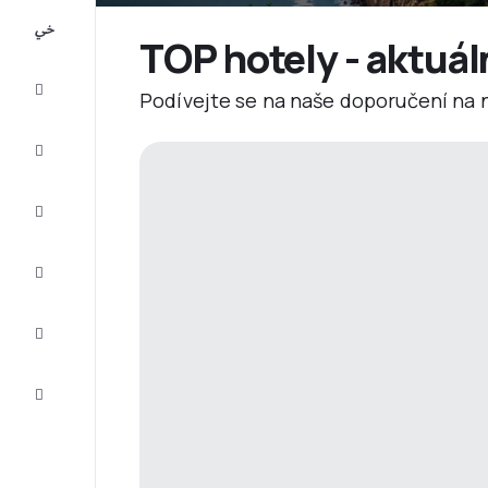
All-
inclusive
TOP hotely - aktuál
Eurovíkend
Podívejte se na naše doporučení na ne
Ubytování
Akční
letenky
Zkompletujte
vaši cestu
Tipy a
inspirace
Zákaznický
servis