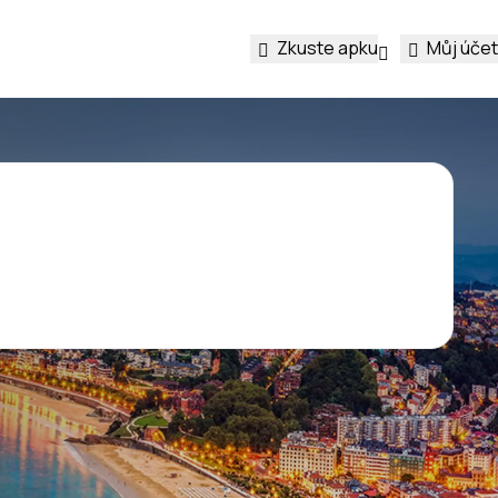
Zkuste apku
Můj účet