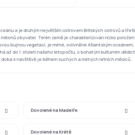
oceánu a je druhým největším ostrovem Britských ostrovů a třetí
7 milionů obyvatel. Terén země je charakterizován nízko položený
svou bujnou vegetací, je mírné, ovlivněné Atlantským oceánem, 
sahá až do 1. století našeho letopočtu, s bohatým kulturním děd
ší doba k návštěvě je během suchých a mírných letních měsíců.
Dovolené na Madeiře
Dovolené na Krétě