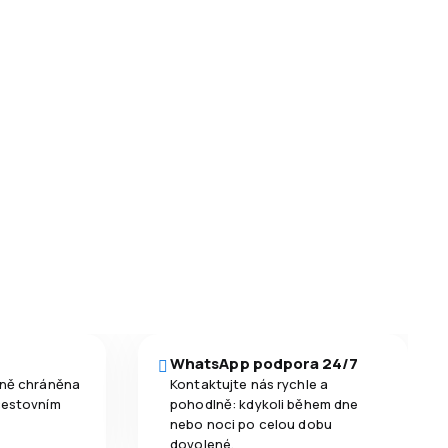
WhatsApp podpora 24/7
čně chráněna
Kontaktujte nás rychle a
cestovním
pohodlně: kdykoli během dne
nebo noci po celou dobu
dovolené.