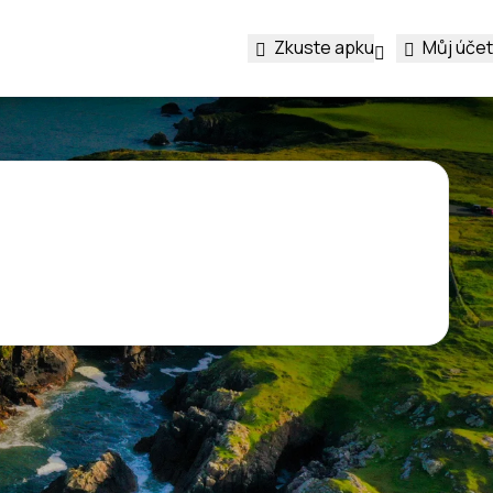
Zkuste apku
Můj účet