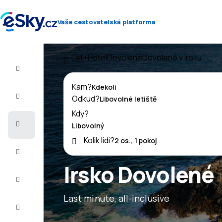
Vaše cestovatelská platforma
Let+Hotel
Dovolené
Dovolené v Irsku
Let+Hotel
Kam?
Letenky
Odkud?
Kdy?
Dovolená
Kolik lidí?
Léto
2026
Irsko Dovolené
Zima
2026/27
Last minute, all-inclusive
Last
minute