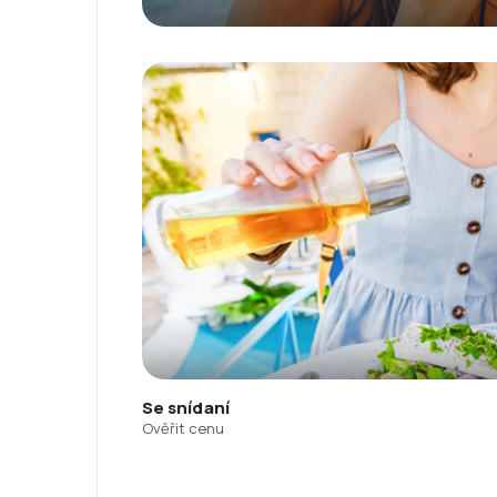
Se snídaní
Ověřit cenu