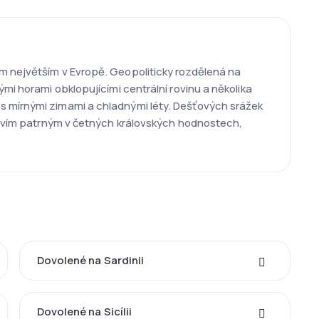
m největším v Evropě. Geopoliticky rozdělená na
mi horami obklopujícími centrální rovinu a několika
s mírnými zimami a chladnými léty. Dešťových srážek
ictvím patrným v četných královských hodnostech,
Dovolené na Sardinii
Dovolené na Sicílii