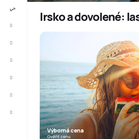
All-
inclusive
Irsko a dovolené: l
Eurovíkend
Ubytování
Akční
letenky
Zkompletujte
vaši cestu
Tipy a
inspirace
Zákaznický
servis
Výborná cena
Ověřit cenu