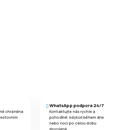
WhatsApp podpora 24/7
čně chráněna
Kontaktujte nás rychle a
cestovním
pohodlně: kdykoli během dne
nebo noci po celou dobu
dovolené.