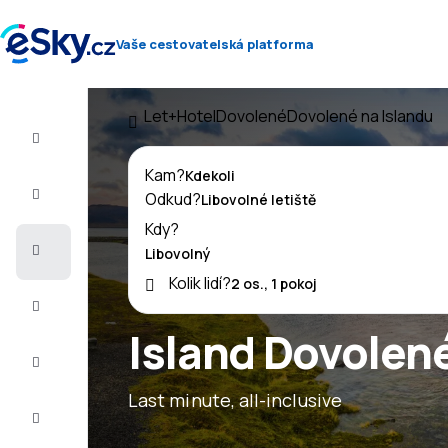
Vaše cestovatelská platforma
Let+Hotel
Dovolené
Dovolené na Islandu
Let+Hotel
Kam?
Letenky
Odkud?
Kdy?
Dovolená
Kolik lidí?
Léto
2026
Island Dovolen
Zima
2026/27
Last minute, all-inclusive
Last
minute