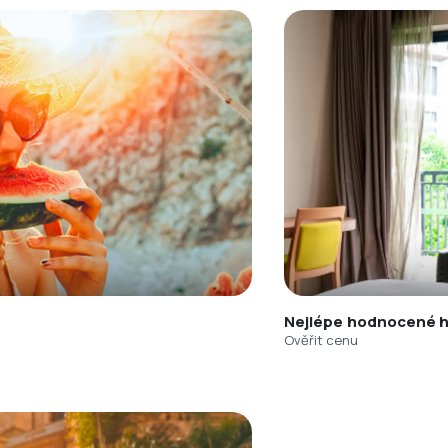
Nejlépe hodnocené h
Ověřit cenu