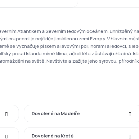
zi severním Atlantikem a Severním ledovým oceánem, uhnízděný na
ými erupcemi je nejřidčeji osídlenou zemí Evropy. V hlavním měs
země se vyznačuje pískem a lávovými poli, horami a ledovci, s 
lfský proud Islandu mírné klima, ačkoli léta zůstávají chladná. I
hromáždění na světě. Navštivte a zažijte jeho syrovou, přírodní kr
Dovolené na Madeiře
Dovolené na Krétě