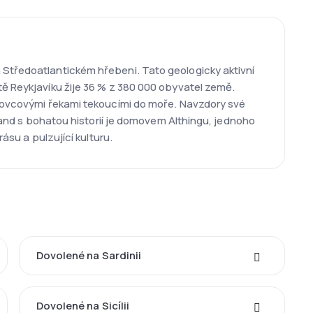
 Středoatlantickém hřebeni. Tato geologicky aktivní
tě Reykjavíku žije 36 % z 380 000 obyvatel země.
ledovcovými řekami tekoucími do moře. Navzdory své
sland s bohatou historií je domovem Althingu, jednoho
ásu a pulzující kulturu.
Dovolené na Sardinii
Dovolené na Sicílii