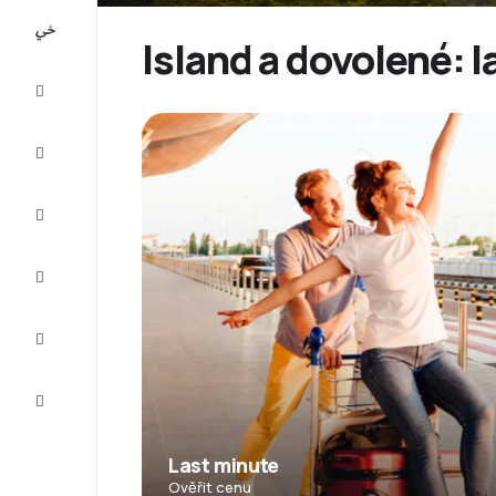
All-
inclusive
Island a dovolené: 
Eurovíkend
Ubytování
Akční
letenky
Zkompletujte
vaši cestu
Tipy a
inspirace
Zákaznický
servis
Last minute
Ověřit cenu