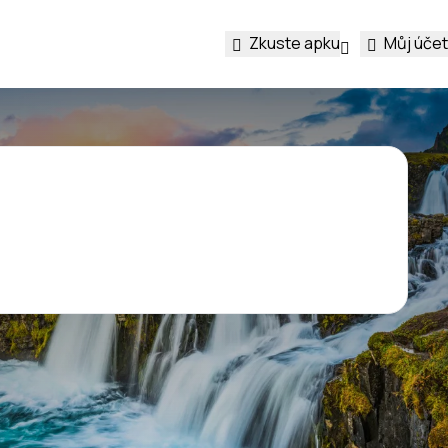
Zkuste apku
Můj účet