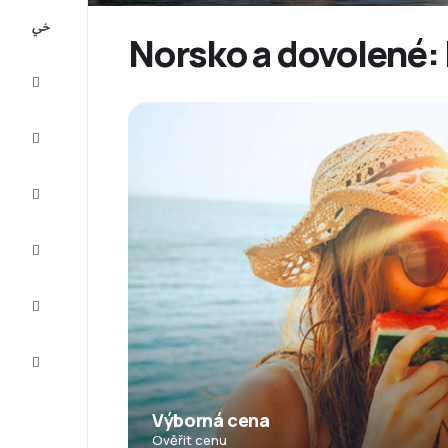
All-
inclusive
Norsko a dovolené: 
Eurovíkend
Ubytování
Akční
letenky
Zkompletujte
vaši cestu
Tipy a
inspirace
Zákaznický
servis
Výborná cena
Ověřit cenu