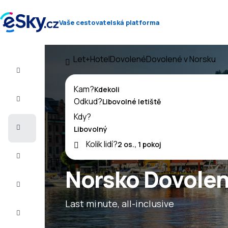
Vaše cestovatelská platforma
Let+Hotel
Dovolené
Dovolené v Norsku
Let+Hotel
Kam?
Letenky
Odkud?
Kdy?
Dovolená
Kolik lidí?
Léto
2026
Norsko Dovole
Zima
2026/27
Last minute, all-inclusive
Last
minute