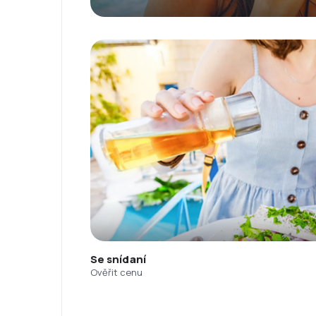
Se snídaní
Ověřit cenu