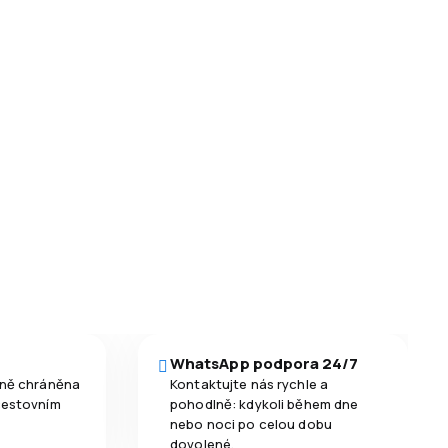
WhatsApp podpora 24/7
čně chráněna
Kontaktujte nás rychle a
cestovním
pohodlně: kdykoli během dne
nebo noci po celou dobu
dovolené.