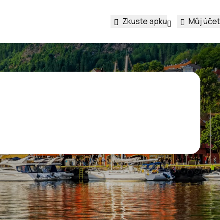
Zkuste apku
Můj účet