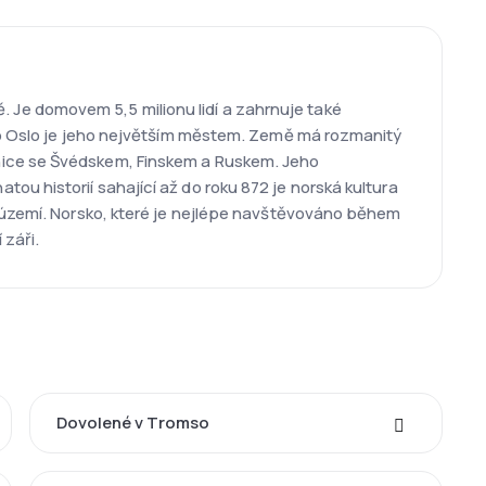
Je domovem 5,5 milionu lidí a zahrnuje také
sto Oslo je jeho největším městem. Země má rozmanitý
nice se Švédskem, Finskem a Ruskem. Jeho
u historií sahající až do roku 872 je norská kultura
í území. Norsko, které je nejlépe navštěvováno během
 záři.
Dovolené v Tromso