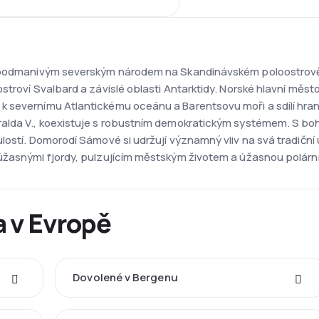
e podmanivým severským národem na Skandinávském poloostrově. 
ostroví Svalbard a závislé oblasti Antarktidy. Norské hlavní mě
k severnímu Atlantickému oceánu a Barentsovu moři a sdílí hra
lda V., koexistuje s robustním demokratickým systémem. S bohato
lostí. Domorodí Sámové si udržují významný vliv na svá tradičn
úžasnými fjordy, pulzujícím městským životem a úžasnou polární
a v Evropě
Dovolené v Bergenu