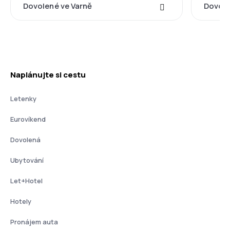
Dovolené ve Varně
Dovole
Naplánujte si cestu
Letenky
Eurovíkend
Dovolená
Ubytování
Let+Hotel
Hotely
Pronájem auta