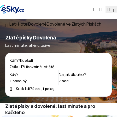
Let+Hotel
Dovolené
Dovolené ve Zlatých Pískách
Zlaté písky Dovolená
Last minute, all-inclusive
Kam?
Odkud?
Kdy?
Na jak dlouho?
Kolik lidí?
Zlaté písky a dovolené: last minute a pro
každého