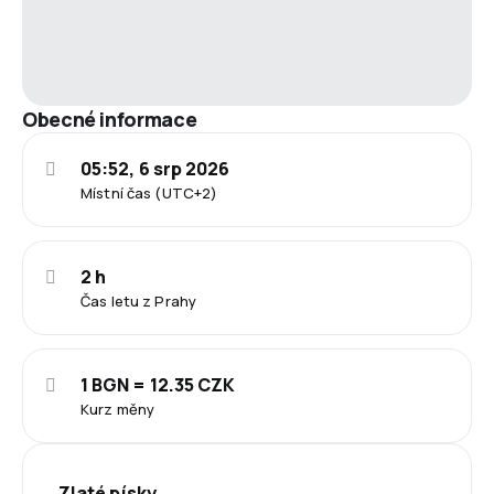
Obecné informace
05:52, 6 srp 2026
Místní čas (UTC+2)
2 h
Čas letu z Prahy
1 BGN = 12.35 CZK
Kurz měny
Zlaté písky