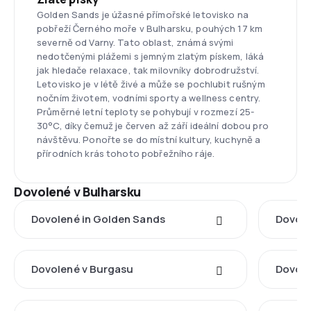
Golden Sands je úžasné přímořské letovisko na
pobřeží Černého moře v Bulharsku, pouhých 17 km
severně od Varny. Tato oblast, známá svými
nedotčenými plážemi s jemným zlatým pískem, láká
jak hledače relaxace, tak milovníky dobrodružství.
Letovisko je v létě živé a může se pochlubit rušným
nočním životem, vodními sporty a wellness centry.
Průměrné letní teploty se pohybují v rozmezí 25-
30°C, díky čemuž je červen až září ideální dobou pro
návštěvu. Ponořte se do místní kultury, kuchyně a
přírodních krás tohoto pobřežního ráje.
Dovolené v Bulharsku
Dovolené in Golden Sands
Dovole
Dovolené v Burgasu
Dovole