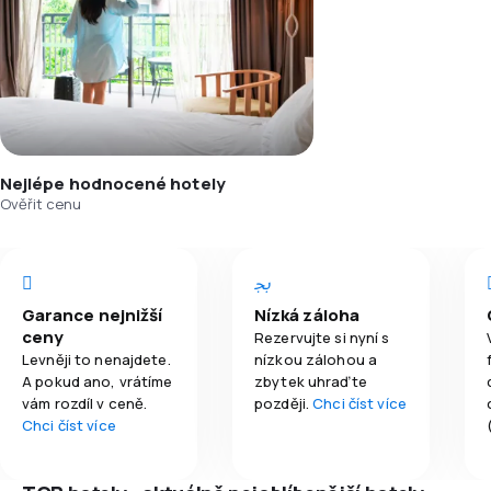
Nejlépe hodnocené hotely
Ověřit cenu
Garance nejnižší
Nízká záloha
ceny
Rezervujte si nyní s
Levněji to nenajdete.
nízkou zálohou a
A pokud ano, vrátíme
zbytek uhraďte
vám rozdíl v ceně.
později.
Chci číst více
Chci číst více