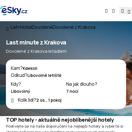
Let+Hotel
Dovolené
Dovolené z Krakova
Last minute z Krakova
Dovolené z Krakova letadlem
Kam?
Odkud?
Kdy?
Na jak dlouho?
Kolik lidí?
TOP hotely - aktuálně nejoblíbenější hotely
Podívejte se na naše doporučení na nejlepší hotely a vyberte si
ideální zařízení pro vás. Pojďme spolu rezervovat dokonalý