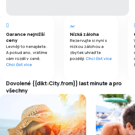
Garance nejnižší
Nízká záloha
ceny
Rezervujte si nyní s
Levněji to nenajdete.
nízkou zálohou a
A pokud ano, vrátíme
zbytek uhraďte
vám rozdíl v ceně.
později.
Chci číst více
Chci číst více
Dovolené {{dikt:City.from}} last minute a pro
všechny