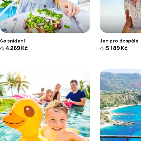
Se snídaní
Jen pro dospělé
4 269 Kč
5 189 Kč
Od
Od