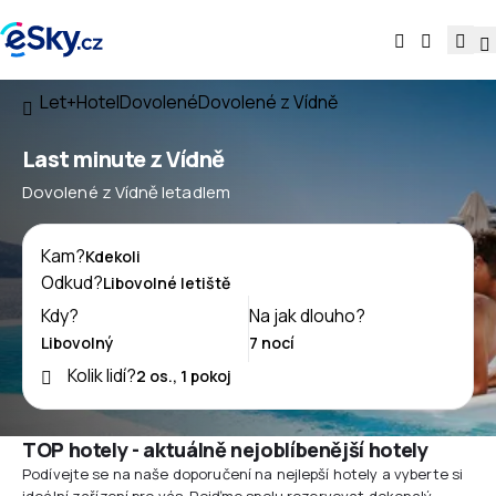
Let+Hotel
Dovolené
Dovolené z Vídně
Last minute z Vídně
Dovolené z Vídně letadlem
Kam?
Odkud?
Kdy?
Na jak dlouho?
Kolik lidí?
TOP hotely - aktuálně nejoblíbenější hotely
Podívejte se na naše doporučení na nejlepší hotely a vyberte si
ideální zařízení pro vás. Pojďme spolu rezervovat dokonalý