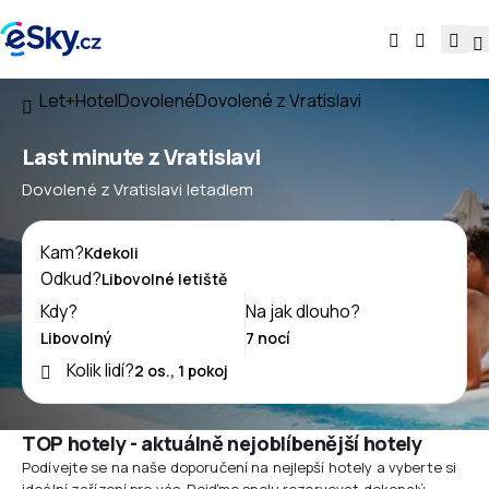
Let+Hotel
Dovolené
Dovolené z Vratislavi
Last minute z Vratislavi
Dovolené z Vratislavi letadlem
Kam?
Odkud?
Kdy?
Na jak dlouho?
Kolik lidí?
TOP hotely - aktuálně nejoblíbenější hotely
Podívejte se na naše doporučení na nejlepší hotely a vyberte si
ideální zařízení pro vás. Pojďme spolu rezervovat dokonalý