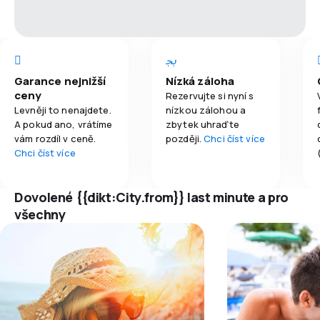
Garance nejnižší
Nízká záloha
ceny
Rezervujte si nyní s
Levněji to nenajdete.
nízkou zálohou a
A pokud ano, vrátíme
zbytek uhraďte
vám rozdíl v ceně.
později.
Chci číst více
Chci číst více
Dovolené {{dikt:City.from}} last minute a pro
všechny