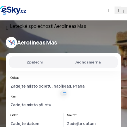
Letecké společnosti
Aerolineas Mas
Aerolineas Mas
Zpáteční
Jednosměrná
Odkud
Kam
Odlet
Návrat