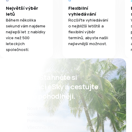
Největší výběr
Flexibilní
letů
vyhledávání
Během několika
Rozšiřte vyhledávání
sekund vám najdeme
o nejbližší letiště a
nejlepší let z nabídky
flexibilní výběr
více než 500
termínů, abyste našli
leteckých
nejlevnější možnost.
společností.
Psst! Stáhněte si
aplikaci eSky a cestujte
ještě pohodlněji.
Nové nabídky každý den: lety,
dovolené, eurovíkendy
Pohodlná správa rezervací
Všechno, na čem záleží, vždy na