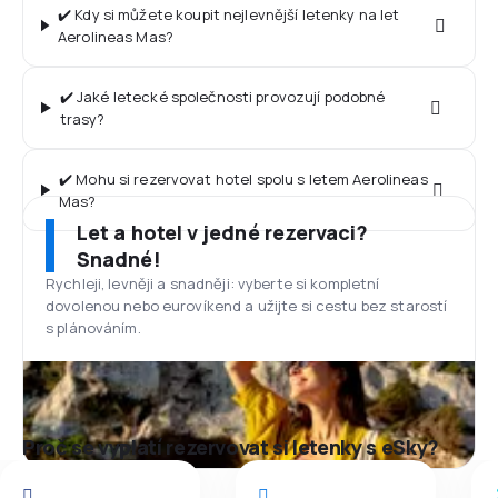
✔️ Kdy si můžete koupit nejlevnější letenky na let
Aerolineas Mas?
✔️ Jaké letecké společnosti provozují podobné
trasy?
✔️ Mohu si rezervovat hotel spolu s letem Aerolineas
Mas?
Let a hotel v jedné rezervaci?
Snadné!
Rychleji, levněji a snadněji: vyberte si kompletní
dovolenou nebo eurovíkend a užijte si cestu bez starostí
s plánováním.
Proč se vyplatí rezervovat si letenky s eSky?