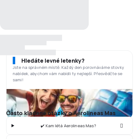
Hledáte levné letenky?
Jste na správném místě. Každý den porovnáváme stovky
nabídek, abychom vám nabídli ty nejlepší. Přesvědčte se
sami!
Často kladené otázky o Aerolineas Mas
✔️ Kam létá Aerolineas Mas?