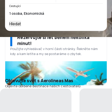
Cestující
Hledat
Rezervujte si let během několika
minut!
Použijte vyhledávač v horní části stránky. Řekněte nám
kdy a kam letíte a my se postaráme o zbytek.
Objevujte svět s Aerolineas Mas
Objevte oblíbené destinace našich cestovatelů