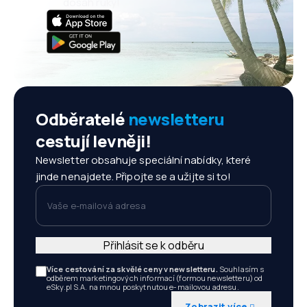
dosah ruky!
Odběratelé
newsletteru
cestují levněji!
Newsletter obsahuje speciální nabídky, které
jinde nenajdete. Připojte se a užijte si to!
Vaše e-mailová adresa
Přihlásit se k odběru
Více cestování za skvělé ceny v newsletteru.
Souhlasím s
odběrem marketingových informací (formou newsletteru) od
eSky.pl S.A. na mnou poskytnutou e-mailovou adresu.
Zobrazit více