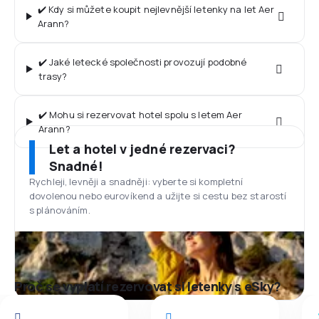
✔️ Kdy si můžete koupit nejlevnější letenky na let Aer
Arann?
✔️ Jaké letecké společnosti provozují podobné
trasy?
✔️ Mohu si rezervovat hotel spolu s letem Aer
Arann?
Let a hotel v jedné rezervaci?
Snadné!
Rychleji, levněji a snadněji: vyberte si kompletní
dovolenou nebo eurovíkend a užijte si cestu bez starostí
s plánováním.
Proč se vyplatí rezervovat si letenky s eSky?