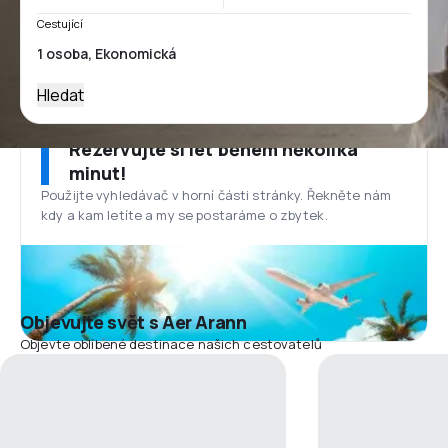
Cestující
Hledat
Rezervujte si let během několika
minut!
Použijte vyhledávač v horní části stránky. Řekněte nám
kdy a kam letíte a my se postaráme o zbytek.
Objevujte svět s Aer Arann
Objevte oblíbené destinace našich cestovatelů