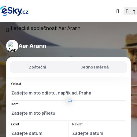
Letecké společnosti
Aer Arann
Aer Arann
Zpáteční
Jednosměrná
Odkud
Kam
Odlet
Návrat