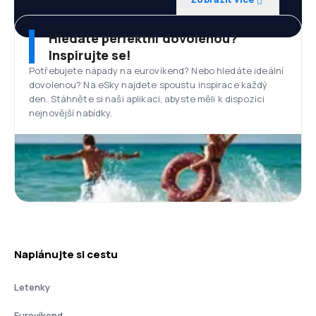
Hledáte perfektní dovolenou?
Inspirujte se!
Potřebujete nápady na eurovíkend? Nebo hledáte ideální
dovolenou? Na eSky najdete spoustu inspirace každý
den. Stáhněte si naši aplikaci, abyste měli k dispozici
nejnovější nabídky.
Naplánujte si cestu
Letenky
Eurovíkend