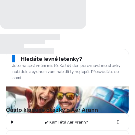
Hledáte levné letenky?
Jste na správném místě. Každý den porovnáváme stovky
nabídek, abychom vám nabídli ty nejlepší. Přesvědčte se
sami!
Často kladené otázky o Aer Arann
✔️ Kam létá Aer Arann?