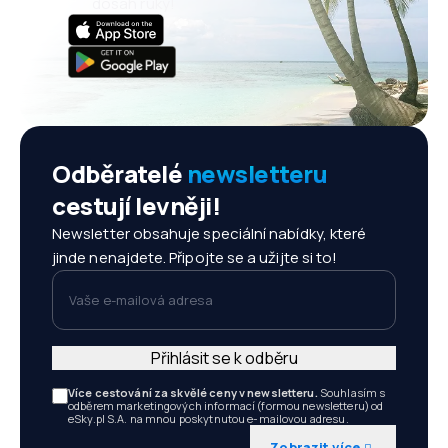
dosah ruky!
Odběratelé
newsletteru
cestují levněji!
Newsletter obsahuje speciální nabídky, které
jinde nenajdete. Připojte se a užijte si to!
Vaše e-mailová adresa
Přihlásit se k odběru
Více cestování za skvělé ceny v newsletteru.
Souhlasím s
odběrem marketingových informací (formou newsletteru) od
eSky.pl S.A. na mnou poskytnutou e-mailovou adresu.
Zobrazit více