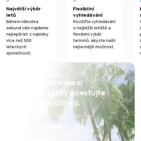
Největší výběr
Flexibilní
letů
vyhledávání
Během několika
Rozšiřte vyhledávání
sekund vám najdeme
o nejbližší letiště a
nejlepší let z nabídky
flexibilní výběr
více než 500
termínů, abyste našli
leteckých
nejlevnější možnost.
společností.
Psst! Stáhněte si
aplikaci eSky a cestujte
ještě pohodlněji.
Nové nabídky každý den: lety,
dovolené, eurovíkendy
Pohodlná správa rezervací
Všechno, na čem záleží, vždy na