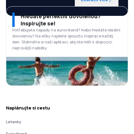
Hledáte perfektní dovolenou?
Inspirujte se!
Potřebujete nápady na eurovíkend? Nebo hledáte ideální
dovolenou? Na eSky najdete spoustu inspirace každý
den. Stáhněte si naši aplikaci, abyste měli k dispozici
nejnovější nabídky.
Naplánujte si cestu
Letenky
Eurovíkend