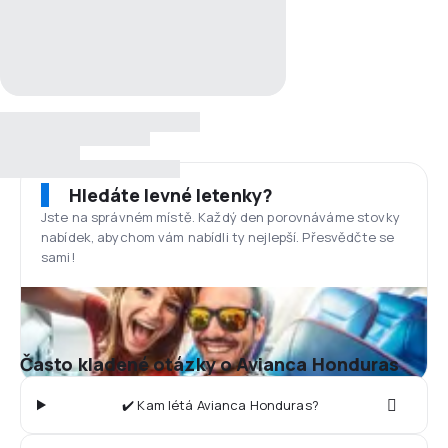
Hledáte levné letenky?
Jste na správném místě. Každý den porovnáváme stovky
nabídek, abychom vám nabídli ty nejlepší. Přesvědčte se
sami!
Často kladené otázky o Avianca Honduras
✔️ Kam létá Avianca Honduras?