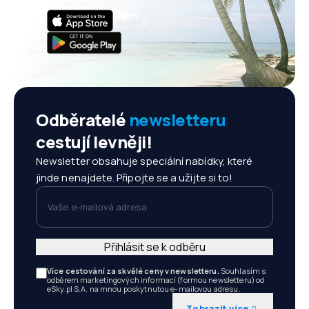
dosah ruky!
Odběratelé
newsletteru
cestují levněji!
Newsletter obsahuje speciální nabídky, které
jinde nenajdete. Připojte se a užijte si to!
Vaše e-mailová adresa
Přihlásit se k odběru
Více cestování za skvělé ceny v newsletteru.
Souhlasím s
odběrem marketingových informací (formou newsletteru) od
eSky.pl S.A. na mnou poskytnutou e-mailovou adresu.
Zobrazit více