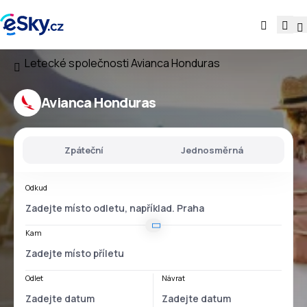
Letecké společnosti
Avianca Honduras
Avianca Honduras
Zpáteční
Jednosměrná
Odkud
Kam
Odlet
Návrat