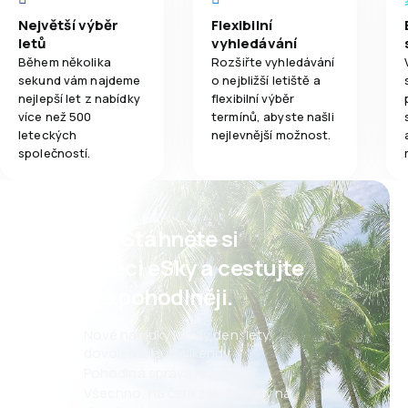
Největší výběr
Flexibilní
letů
vyhledávání
Během několika
Rozšiřte vyhledávání
sekund vám najdeme
o nejbližší letiště a
nejlepší let z nabídky
flexibilní výběr
více než 500
termínů, abyste našli
leteckých
nejlevnější možnost.
společností.
Psst! Stáhněte si
aplikaci eSky a cestujte
ještě pohodlněji.
Nové nabídky každý den: lety,
dovolené, eurovíkendy
Pohodlná správa rezervací
Všechno, na čem záleží, vždy na