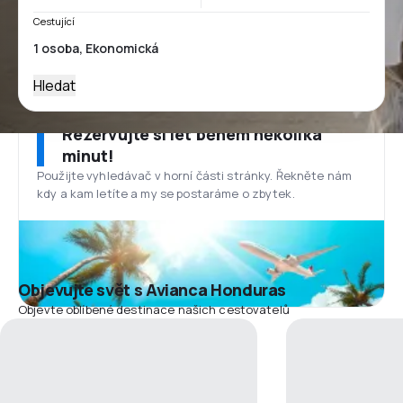
Cestující
Hledat
Rezervujte si let během několika
minut!
Použijte vyhledávač v horní části stránky. Řekněte nám
kdy a kam letíte a my se postaráme o zbytek.
Objevujte svět s Avianca Honduras
Objevte oblíbené destinace našich cestovatelů