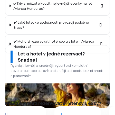
✔️ Kdy si můžete koupit nejlevnější letenky na let
Avianca Honduras?
✔️ Jaké letecké společnosti provozují podobné
trasy?
✔️ Mohu si rezervovat hotel spolu s letem Avianca
Honduras?
Let a hotel v jedné rezervaci?
Snadné!
Rychleji, levněji a snadněji: vyberte si kompletní
dovolenou nebo eurovíkend a užijte si cestu bez starostí
s plánováním.
Proč se vyplatí rezervovat si letenky s eSky?