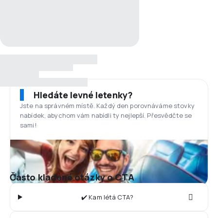
Hledáte levné letenky?
Jste na správném místě. Každý den porovnáváme stovky
nabídek, abychom vám nabídli ty nejlepší. Přesvědčte se
sami!
Často kladené otázky o CTA
✔️ Kam létá CTA?