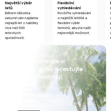
Největší výběr
Flexibilní
letů
vyhledávání
Během několika
Rozšiřte vyhledávání
sekund vám najdeme
o nejbližší letiště a
nejlepší let z nabídky
flexibilní výběr
více než 500
termínů, abyste našli
leteckých
nejlevnější možnost.
společností.
Psst! Stáhněte si
aplikaci eSky a cestujte
ještě pohodlněji.
Nové nabídky každý den: lety,
dovolené, eurovíkendy
Pohodlná správa rezervací
Všechno, na čem záleží, vždy na
dosah ruky!