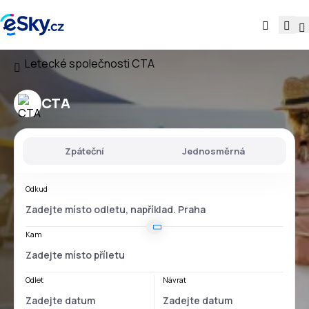
Letecké společnosti
CTA
CTA
Zpáteční
Jednosměrná
Odkud
Kam
Odlet
Návrat