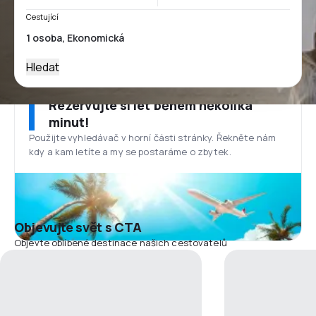
Cestující
Hledat
Rezervujte si let během několika
minut!
Použijte vyhledávač v horní části stránky. Řekněte nám
kdy a kam letíte a my se postaráme o zbytek.
Objevujte svět s CTA
Objevte oblíbené destinace našich cestovatelů