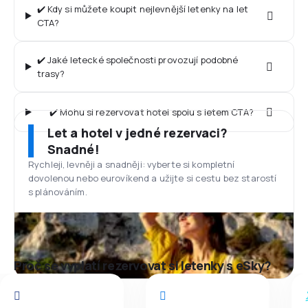
✔️ Kdy si můžete koupit nejlevnější letenky na let
CTA?
✔️ Jaké letecké společnosti provozují podobné
trasy?
✔️ Mohu si rezervovat hotel spolu s letem CTA?
Let a hotel v jedné rezervaci?
Snadné!
Rychleji, levněji a snadněji: vyberte si kompletní
dovolenou nebo eurovíkend a užijte si cestu bez starostí
s plánováním.
Proč se vyplatí rezervovat si letenky s eSky?