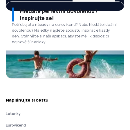
Hledáte perfektní dovolenou?
Inspirujte se!
Potřebujete nápady na eurovíkend? Nebo hledáte ideální
dovolenou? Na eSky najdete spoustu inspirace každý
den. Stáhněte si naši aplikaci, abyste měli k dispozici
nejnovější nabídky.
Naplánujte si cestu
Letenky
Eurovíkend