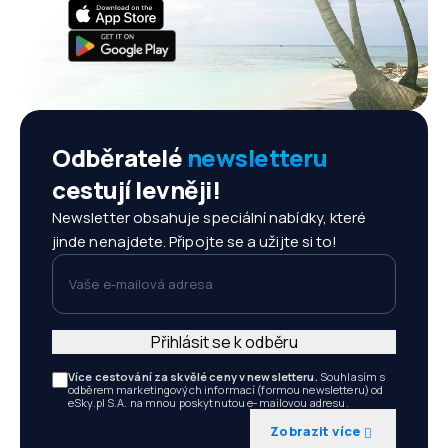
Odběratelé
newsletteru
cestují levněji!
Newsletter obsahuje speciální nabídky, které
jinde nenajdete. Připojte se a užijte si to!
Vaše e-mailová adresa
Přihlásit se k odběru
Více cestování za skvělé ceny v newsletteru.
Souhlasím s
odběrem marketingových informací (formou newsletteru) od
eSky.pl S.A. na mnou poskytnutou e-mailovou adresu.
Zobrazit více