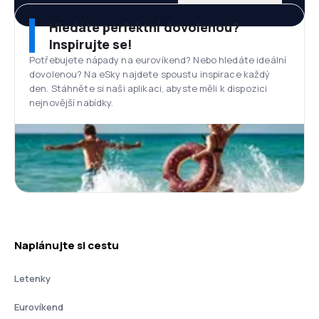
Hledáte perfektní dovolenou?
Inspirujte se!
Potřebujete nápady na eurovíkend? Nebo hledáte ideální
dovolenou? Na eSky najdete spoustu inspirace každý
den. Stáhněte si naši aplikaci, abyste měli k dispozici
nejnovější nabídky.
Naplánujte si cestu
Letenky
Eurovíkend