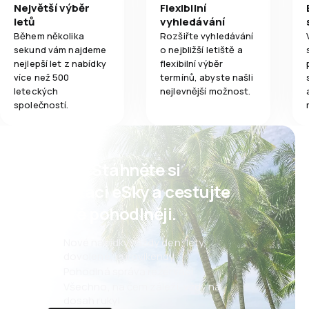
Největší výběr
Flexibilní
letů
vyhledávání
Během několika
Rozšiřte vyhledávání
sekund vám najdeme
o nejbližší letiště a
nejlepší let z nabídky
flexibilní výběr
více než 500
termínů, abyste našli
leteckých
nejlevnější možnost.
společností.
Psst! Stáhněte si
aplikaci eSky a cestujte
ještě pohodlněji.
Nové nabídky každý den: lety,
dovolené, eurovíkendy
Pohodlná správa rezervací
Všechno, na čem záleží, vždy na
dosah ruky!