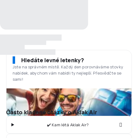
Hledáte levné letenky?
Jste na správném místě. Každý den porovnáváme stovky
nabídek, abychom vám nabídli ty nejlepší. Přesvědčte se
sami!
Často kladené otázky o Aklak Air
✔️ Kam létá Aklak Air?