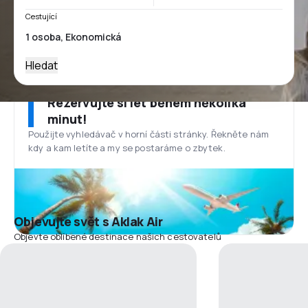
Cestující
Hledat
Rezervujte si let během několika
minut!
Použijte vyhledávač v horní části stránky. Řekněte nám
kdy a kam letíte a my se postaráme o zbytek.
Objevujte svět s Aklak Air
Objevte oblíbené destinace našich cestovatelů