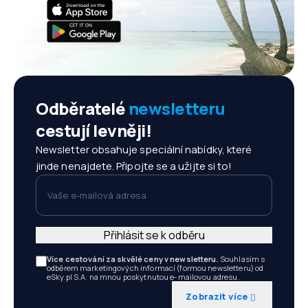
Odběratelé
newsletteru
cestují levněji!
Newsletter obsahuje speciální nabídky, které
jinde nenajdete. Připojte se a užijte si to!
Vaše e-mailová adresa
Přihlásit se k odběru
Více cestování za skvělé ceny v newsletteru.
Souhlasím s
odběrem marketingových informací (formou newsletteru) od
eSky.pl S.A. na mnou poskytnutou e-mailovou adresu.
Zobrazit více