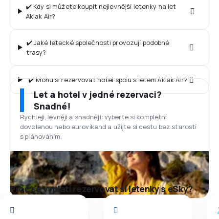
✔️ Kdy si můžete koupit nejlevnější letenky na let
Aklak Air?
✔️ Jaké letecké společnosti provozují podobné
trasy?
✔️ Mohu si rezervovat hotel spolu s letem Aklak Air?
Let a hotel v jedné rezervaci?
Snadné!
Rychleji, levněji a snadněji: vyberte si kompletní
dovolenou nebo eurovíkend a užijte si cestu bez starostí
s plánováním.
Proč se vyplatí rezervovat si letenky s eSky?