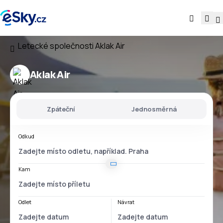
Letecké společnosti
Aklak Air
Aklak Air
Zpáteční
Jednosměrná
Odkud
Kam
Odlet
Návrat