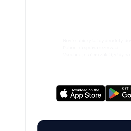
Psst! Stáhněte s
cestujte ještě 
Nové nabídky každý den: lety, d
Pohodlná správa rezervací
Všechno, na čem záleží, vždy na