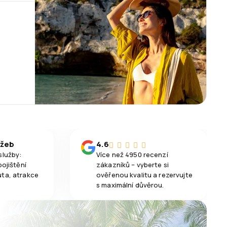
užeb
4.6
služby:
Více než 4950 recenzí
pojištění
zákazníků – vyberte si
uta, atrakce
ověřenou kvalitu a rezervujte
s maximální důvěrou.