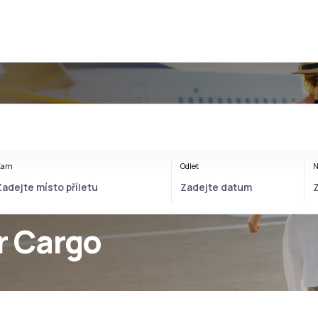
Kam
Odlet
N
r Cargo