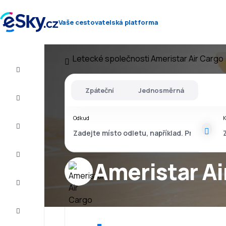
Vaše cestovatelská platforma
Letecké společnosti
Ameristar Air Cargo
Let+Hotel
Zpáteční
Jednosměrná
Letenky
Odkud
Dovolená
Léto
2026
Ameristar Ai
Zima
2026/27
Last
minute