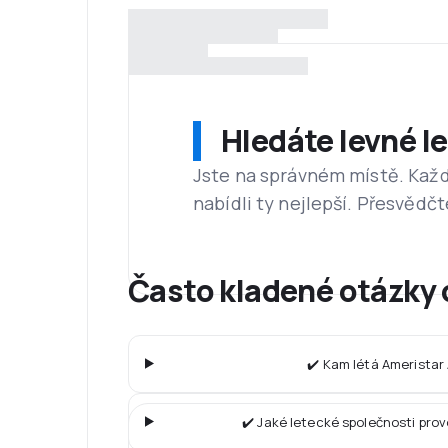
Hledáte levné l
Jste na správném místě. Kaž
nabídli ty nejlepší. Přesvědčt
Často kladené otázky 
✔️ Kam létá Ameristar
✔️ Jaké letecké společnosti pro