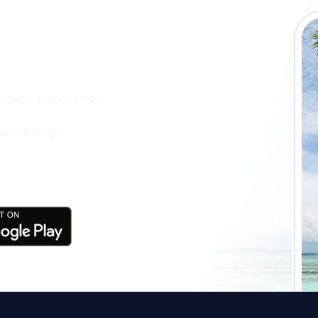
i aplikaci eSky a
pohodlněji.
ovolené, eurovíkendy
 dosah ruky!