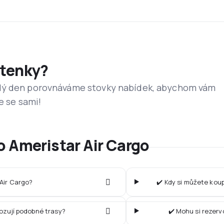
etenky?
dý den porovnáváme stovky nabídek, abychom vám
e se sami!
o Ameristar Air Cargo
 Air Cargo?
✔️ Kdy si můžete koup
vozují podobné trasy?
✔️ Mohu si rezerv