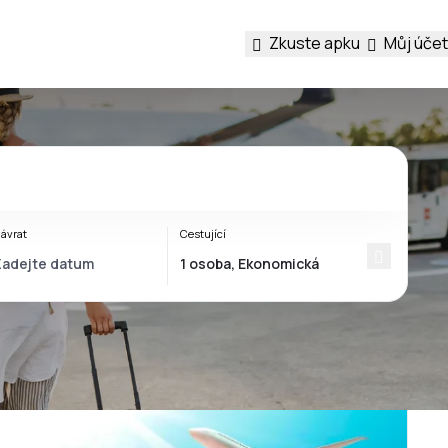
Zkuste apku
Můj účet
ávrat
Cestující