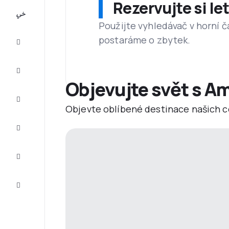
Rezervujte si l
All-
inclusive
Použijte vyhledávač v horní č
postaráme o zbytek.
Eurovíkend
Ubytování
Objevujte svět s Am
Akční
letenky
Objevte oblíbené destinace našich c
Zkompletujte
vaši cestu
Tipy a
inspirace
Zákaznický
servis