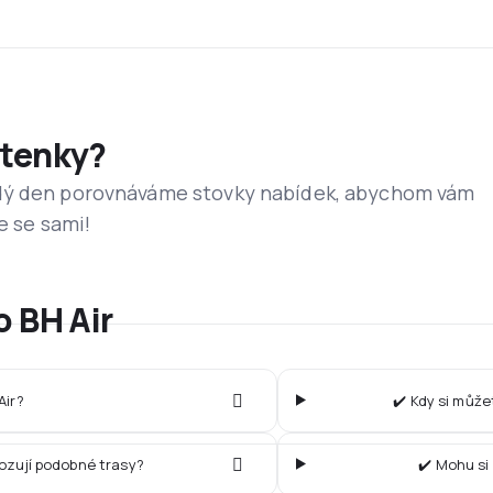
etenky?
dý den porovnáváme stovky nabídek, abychom vám
e se sami!
o BH Air
Air?
✔️ Kdy si může
vozují podobné trasy?
✔️ Mohu si