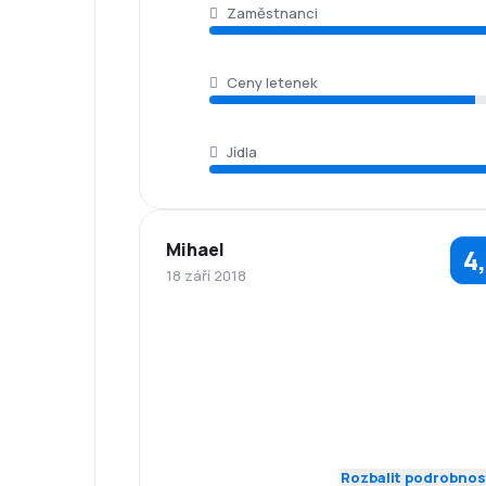
Zaměstnanci
Ceny letenek
Jídla
Mihael
4
18 září 2018
5,0
Zaměstnanci
Dochvilnost
5,0
Síť spojení
Ceny letenek
Komfort
Přeprava
5,0
cestování
zavazadel
Rozbalit podrobnos