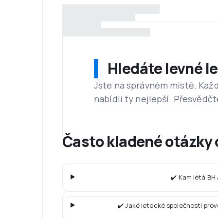
Hledáte levné l
Jste na správném místě. Kaž
nabídli ty nejlepší. Přesvědčt
Často kladené otázky 
✔️ Kam létá BH 
✔️ Jaké letecké společnosti pro