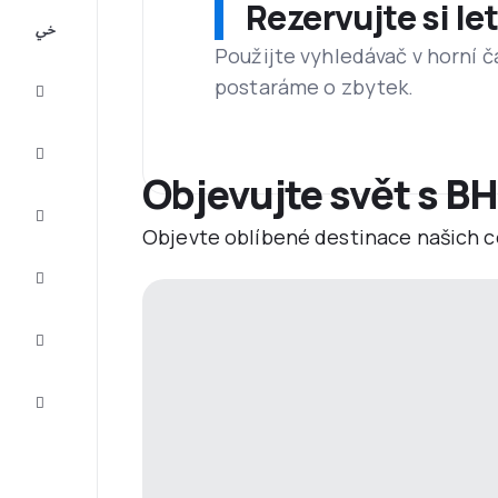
Rezervujte si l
All-
inclusive
Použijte vyhledávač v horní č
postaráme o zbytek.
Eurovíkend
Ubytování
Objevujte svět s BH
Akční
letenky
Objevte oblíbené destinace našich c
Zkompletujte
vaši cestu
Tipy a
inspirace
Zákaznický
servis