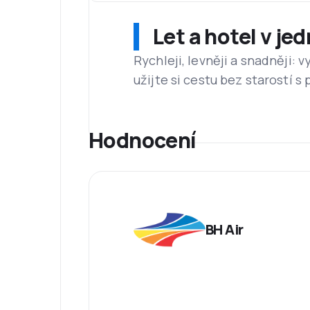
Let a hotel v je
Rychleji, levněji a snadněji:
užijte si cestu bez starostí s
Hodnocení
BH Air