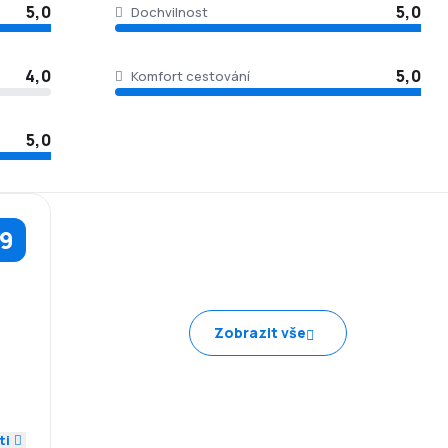
5,0
5,0
Dochvilnost
4,0
5,0
Komfort cestování
5,0
,9
5,0
Zobrazit vše
4,0
5,0
ti