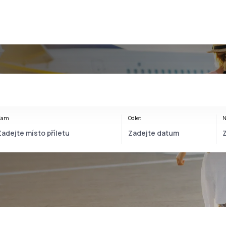
Kam
Odlet
N