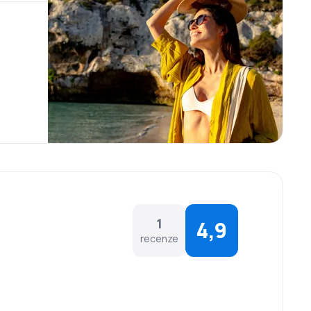
1
4,9
recenze