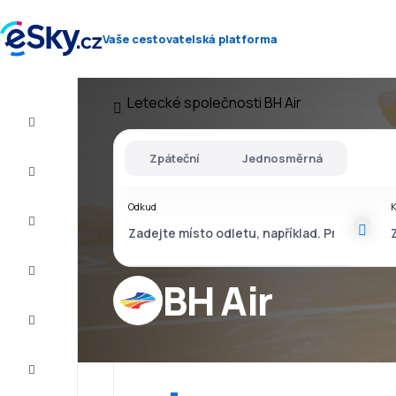
Vaše cestovatelská platforma
Letecké společnosti
BH Air
Let+Hotel
Zpáteční
Jednosměrná
Letenky
Odkud
Dovolená
Léto
2026
BH Air
Zima
2026/27
Last
minute