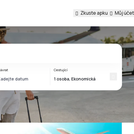
Zkuste apku
Můj účet
ávrat
Cestující