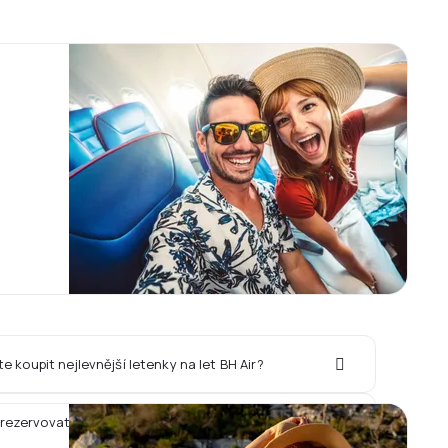
te koupit nejlevnější letenky na let BH Air?
 rezervovat hotel spolu s letem BH Air?